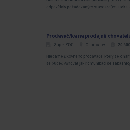
Hledáme Kontrolora vstupní kvality (m/ž). Bud
odpovídaly požadovaným standardům. Čeká vá
Prodavač/ka na prodejně chovatel
SuperZOO
Chomutov
24 600
Hledáme šikovného prodavače, který se k nám 
se budeš věnovat jak komunikaci se zákazníky,