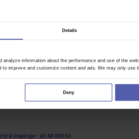
Details
ohodou
ali se svářením. Jedná se o výrobu ocelových výrobků pro automobilový p
d analyze information about the performance and use of the websi
nd to improve and customize content and ads. We may only use th
5 000 Kč ⭐
 45 000 Kč/měs
Deny
rém se cítíš jako doma? Umíš motivovat lidi, organizovat práci a zachovat kl
vě tebe…
ý/á inspiruje - až 48 000 Kč