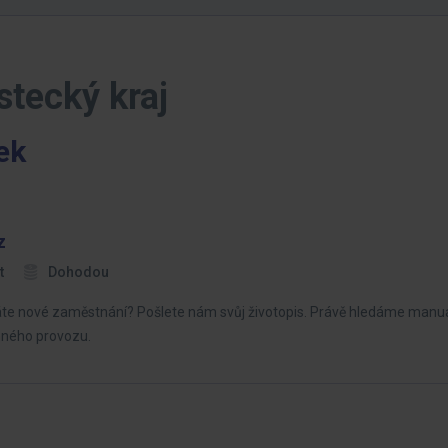
stecký kraj
ek
z
t
Dohodou
áte nové zaměstnání? Pošlete nám svůj životopis. Právě hledáme manuá
ěnného provozu.