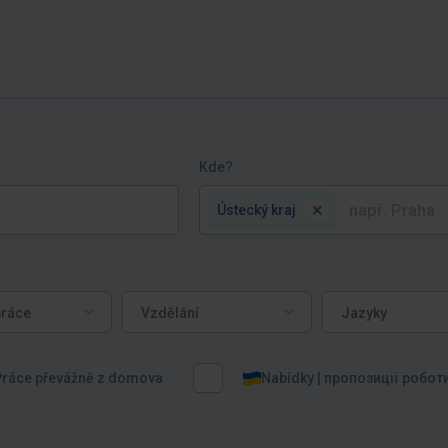
Kde?
×
Ústecký kraj
ce
Vzdělání
Jazyky
práce
Vzdělání
Jazyky
Práce převážně z domova
Nabídky | пропозиції робот