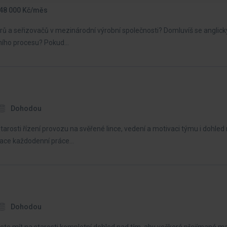
 48 000 Kč/měs
ů a seřizovačů v mezinárodní výrobní společnosti? Domluvíš se anglick
bního procesu? Pokud…
Dohodou
arosti řízení provozu na svěřené lince, vedení a motivaci týmu i dohle
izace každodenní práce…
Dohodou