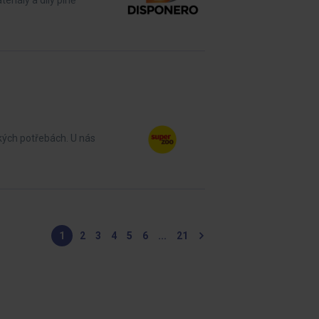
riály a díly plně
kých potřebách. U nás
1
2
3
4
5
6
...
21