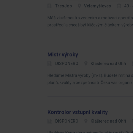
TresJob
Velemyšleves
40 -
Máš zkušenosti s vedením a motivací operátor
prostředí a chceš být klíčovým článkem výro
Mistr výroby
DISPONERO
Klášterec nad Ohří
Hledáme Mistra výroby (m/ž). Budete mít na st
plánů, kvality a bezpečnosti. Čeká vás organ
Kontrolor vstupní kvality
DISPONERO
Klášterec nad Ohří