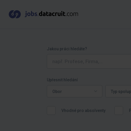
Jakou práci hledáte?
Upřesnit hledání
Obor
Typ spoluprá
Obor
Typ spolu
Vhodné pro absolventy