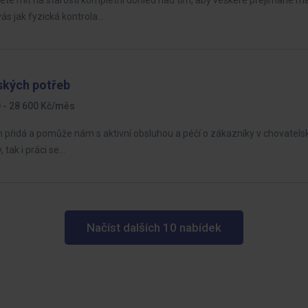
ete mít na starosti kompletní dohled nad tím, aby veškeré přejímané mate
s jak fyzická kontrola…
ských potřeb
 - 28 600 Kč/měs
přidá a pomůže nám s aktivní obsluhou a péčí o zákazníky v chovatels
 tak i práci se…
Načíst dalších 10 nabídek