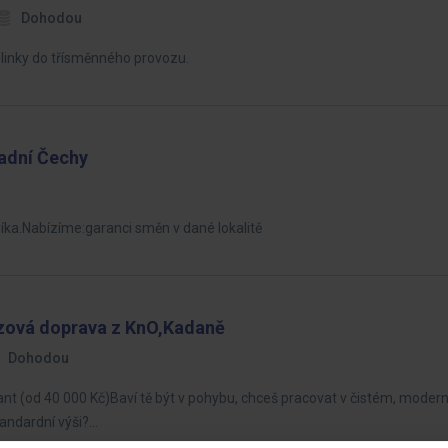
Dohodou
 linky do třísměnného provozu.
adní Čechy
íka.Nabízíme:garanci směn v dané lokalitě
zová doprava z KnO,Kadaně
Dohodou
lant (od 40 000 Kč)Baví tě být v pohybu, chceš pracovat v čistém, modern
standardní výši?…