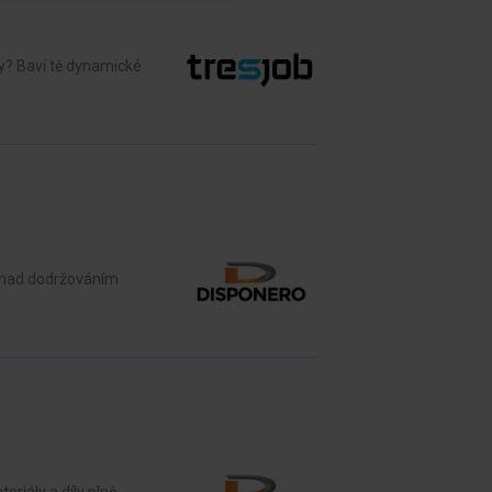
y? Baví tě dynamické
d nad dodržováním