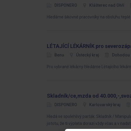
DISPONERO
Klášterec nad Ohří
Hledáme šikovné pracovníky na obsluhu teplé
LÉTAJÍCÍ LÉKÁRNÍK pro severozáp
Benu
Ústecký kraj
Dohodou
Pro vybrané lékárny hledáme Létajícího lékárn
Skladník/ce,mzda od 40.000,-,svo
DISPONERO
Karlovarský kraj
Hledá se spolehlivý parťák: Skladník / Manipu
jistotu, že ti výplata dorazí vždy včas a v nad