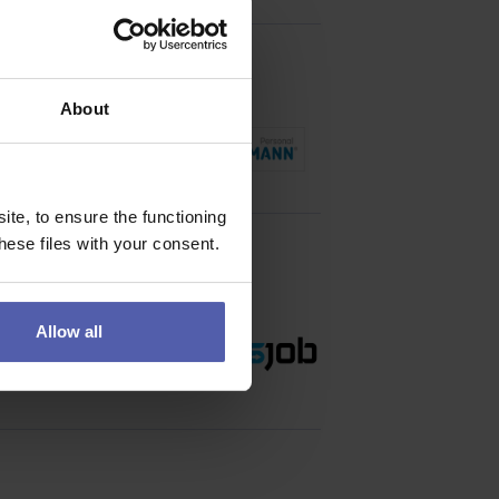
About
růmysl.
te, to ensure the functioning
ese files with your consent.
Allow all
id i ve chvílích, kdy je