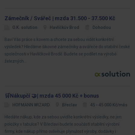
Zámečník / Svářeč | mzda 31.500 - 37.500 Kč
O.K. solution
Havlíčkův Brod
Dohodou
Baví Vás práce s kovem a chcete za sebou vidět konkrétní
výsledek? Hledáme šikovné zámečníky a svářeče do stabilní české
společnosti v Havlíčkově Brodě. Budete se podílet na výrobě
železných…
🛒Nákupčí 🤝| mzda 45 000 Kč + bonus
HOFMANN WIZARD
Břeclav
45 - 45 000 Kč/měs
Hledáte nákup, kde za sebou uvidíte konkrétní výsledky, ne jen
položky v tabulce? V Břeclavi budete součástí stabilní výrobní
firmy, kde nákup přímo ovlivňuje plynulost výroby, dodávky i