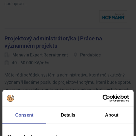
spolupráci…
Projektový administrátor/ka | Práce na
významném projektu
Manuvia Expert Recruitment
Pardubice
40 - 60 000 Kč/měs
Máte rádi pořádek, systém a administrativu, která má skutečný
význam?Hledáme posilu do projektového týmu, která bude oporou
při organizaci dokumentace, koordinaci administrativních činností
a…
Consent
Details
About
Kuriér/ka oddelenia prepisov