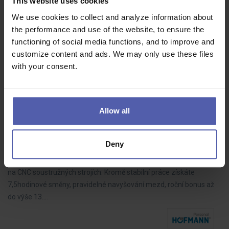
This website uses cookies
Aures
Bratislava
1 650 - 1 650 EUR/mes
We use cookies to collect and analyze information about
Zrelá osobnosť s kladným vzťahom k administratíve
the performance and use of the website, to ensure the
(papierovačky, zložky, PC) sa nájde práve v tejto pozícii. Ak ťa
functioning of social media functions, and to improve and
takáto práca bude baviť aj roky, pošli nám svoje CV.
customize content and ads. We may only use these files
with your consent.
Allow all
Soustružník CNC | náb. příspěvek 50 000 Kč | 13.
mzda
HOFMANN WIZARD
Přerov
40 - 45 000 Kč/měs
Deny
Přidejte se do mezinárodní společnosti jako Seřizovač a operátor
na CNC soustružných strojích. Kromě stabilní práce získáte
7,5hodinové směny, pravidelné navyšování mezd, roční bonus až
do výše 13.…