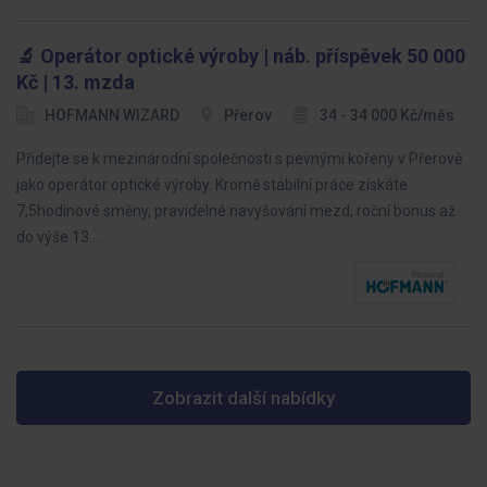
🔬 Operátor optické výroby | náb. příspěvek 50 000
Kč | 13. mzda
HOFMANN WIZARD
Přerov
34 - 34 000 Kč/měs
Přidejte se k mezinárodní společnosti s pevnými kořeny v Přerově
jako operátor optické výroby. Kromě stabilní práce získáte
7,5hodinové směny, pravidelné navyšování mezd, roční bonus až
do výše 13.…
Zobrazit další nabídky