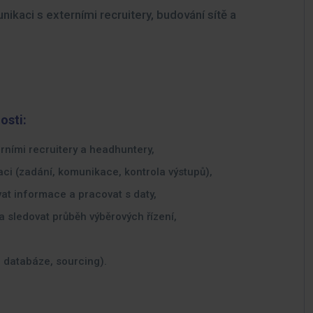
aci s externími recruitery, budování sítě a
osti:
ními recruitery a headhuntery,
ci (zadání, komunikace, kontrola výstupů),
at informace a pracovat s daty,
 sledovat průběh výběrových řízení,
, databáze, sourcing).