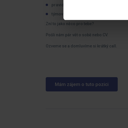
pravidelné vzdělávání,
týmové akce.
Zní to jako něco pro tebe?
Pošli nám pár vět o sobě nebo CV.
Ozveme se a domluvíme si krátký call.
Mám zájem o tuto pozici