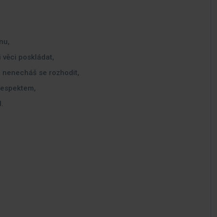
nu,
 věci poskládat,
a nenecháš se rozhodit,
 respektem,
.