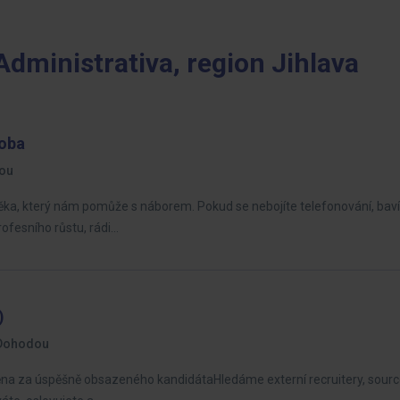
Administrativa, region Jihlava
doba
ou
ka, který nám pomůže s náborem. Pokud se nebojíte telefonování, baví 
ofesního růstu, rádi…
)
Dohodou
dměna za úspěšně obsazeného kandidátaHledáme externí recruitery, sour