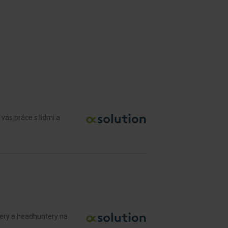
vás práce s lidmi a
cery a headhuntery na