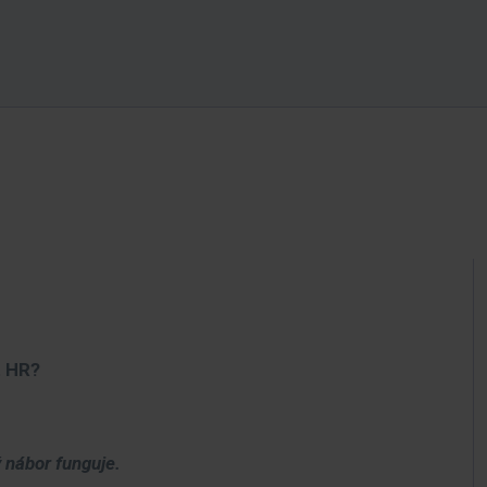
t HR?
ý nábor funguje.