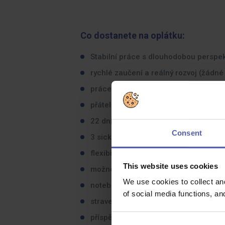
Co dostanete na oplátku:
Stabilní práce s dlouhodobou perspek
rychlé zaučení a reálný rozvoj (žádn
práce přímo s člověkem, který rozhod
přátelský tým, kde se věci řeší na rovi
22 dní dovolené,
Consent
3 sick days,
flexibilní pracovní doba,
This website uses cookies
možnost home office,
We use cookies to collect an
notebook + telefon,
of social media functions, a
stravenkový paušál,
příspěvek na penzijní připojištění,