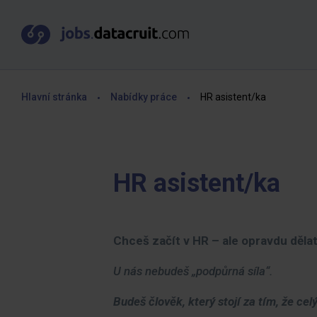
Hlavní stránka
Nabídky práce
HR asistent/ka
HR asistent/ka
Chceš začít v HR – ale opravdu děla
U nás nebudeš „podpůrná síla“.
Budeš člověk, který stojí za tím, že cel