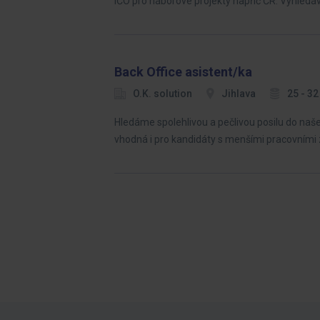
IČO pro náborové projekty napříč ČR. Vyhledáv
Back Office asistent/ka
O.K. solution
Jihlava
25 - 3
Hledáme spolehlivou a pečlivou posilu do naše
vhodná i pro kandidáty s menšími pracovními 