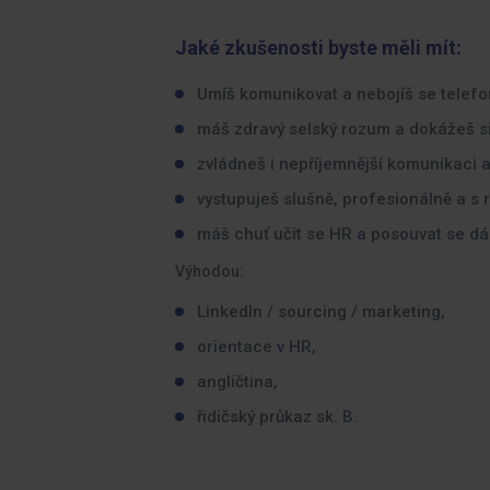
Jaké zkušenosti byste měli mít:
Umíš komunikovat a nebojíš se telefo
máš zdravý selský rozum a dokážeš si
zvládneš i nepříjemnější komunikaci 
vystupuješ slušně, profesionálně a s
máš chuť učit se HR a posouvat se dál
Výhodou:
LinkedIn / sourcing / marketing,
orientace v HR,
angličtina,
řidičský průkaz sk. B.