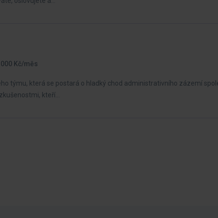
áte, oslovujete a…
2 000 Kč/měs
ho týmu, která se postará o hladký chod administrativního zázemí spole
zkušenostmi, kteří…