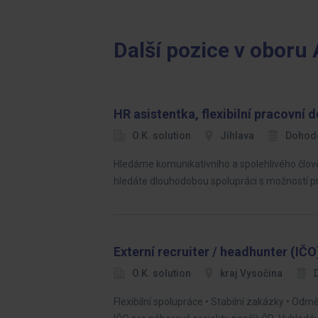
Další pozice v oboru 
HR asistentka, flexibilní pracovní 
O.K. solution
Jihlava
Dohod
Hledáme komunikativního a spolehlivého člově
hledáte dlouhodobou spolupráci s možností pr
Externí recruiter / headhunter (IČO
O.K. solution
kraj Vysočina
Flexibilní spolupráce • Stabilní zakázky • O