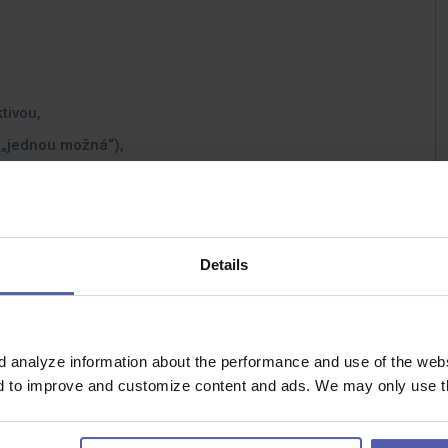
tivou,
é „jednou možná“),
uje,
nu,
Details
d analyze information about the performance and use of the websi
nd to improve and customize content and ads. We may only use th