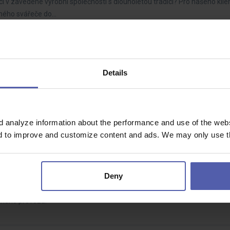
 v zavedené výrobní společnosti s dlouholetou tradicí? Pro našeho klien
vného svářeče do…
atislava)
Details
500 EUR/mes
?U nás máš možnosť zoznámiť sa so všetkými značkami vozidiel a všetk
d analyze information about the performance and use of the websi
nd to improve and customize content and ads. We may only use th
z
t
Dohodou
Deny
áte nové zaměstnání? Pošlete nám svůj životopis. Právě hledáme manuá
ěnného provozu.