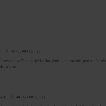
a
40 - 50 000 Kč/měs
zovat stroje Zkontroluješ kvalitu výrobku, jeho rozměr, potisk a funkčno
 odstraňuješ…
berk
40 - 42 000 Kč/měs