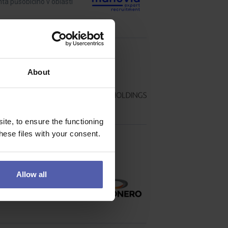
ta působícího v oblasti
About
ými typmi opráv.
te, to ensure the functioning
ese files with your consent.
Allow all
lně zručné posily do