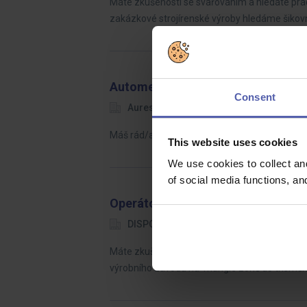
Máte zkušenosti se svařováním a hledáte práci
zakázkové strojírenské výroby hledáme šiko
Automechanik/Automechanička (Br
Consent
Aures
Bratislava
1 800 - 2 
Máš rád/a/rada autá, rád/rada ich opravuješ
This website uses cookies
We use cookies to collect an
of social media functions, a
Operátor výroby - třísměnný provo
DISPONERO
Žatec, Chomutov, Mos
Máte zkušenosti z výrobního prostředí a hled
výrobního závodu na Triangle zóně do třísm