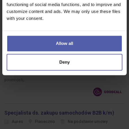
functioning of social media functions, and to improve and
customize content and ads. We may only use these files
with your consent.
Daňový špecialista
Goodcall Slovakia
Bratislava
Allow all
2 000 - 3 200 EUR/m
Pre nášho klienta hľadáme do daňového tímu skúseného
Deny
špecialistu v oblasti DPH (VAT) a dane z príjmov právnických osôb
(CIT), ktorý bude podporovať klientov pri riešení ich daňových
povinností,…
Specjalista ds. zakupu samochodów B2B k/m)
Aures
Piaseczno
Na podstawie umowy