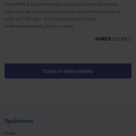
Firma AAA Auto jest największą firmą w Europie Środkowej
zajmującą się sprzedażą używanych samochodów. Działa na
rynku od 1992 roku. Jest też najszybciej rosnącą
środkowoeuropejską firmą w swojej…
Zobrazit další nabídky
Společnost
O nás