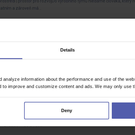
 prostředí | prostor pro rozvojDo výrobního týmu hledáme člověka, který
statním a zároveň má…
lity m/ž 1 směna
ad Orlicí
40 - 50 000 Kč/měs
Details
lkami – BMW, Ford, Opel, Volvo, VW, Škoda Auto a dalšími. Co vás na po
polupráce v týmu…
d analyze information about the performance and use of the websi
nd to improve and customize content and ads. We may only use th
 25000 KČ
eň
30 - 35 000 Kč/měs
Deny
funkční komponenty pro interiéry, motorový prostor a podvozky. Naše pr
h značek.📢 Co u nás…