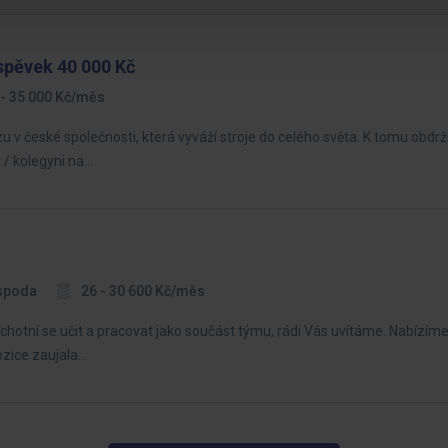
íspěvek 40 000 Kč
 - 35 000 Kč/měs
u v české společnosti, která vyváží stroje do celého světa. K tomu obdr
 / kolegyni na…
spoda
26 - 30 600 Kč/měs
hotní se učit a pracovat jako součást týmu, rádi Vás uvítáme. Nabízíme
ozice zaujala…