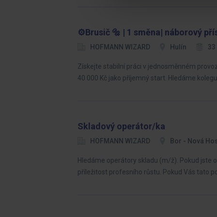
⚙️Brusič 🔩 | 1 směna| náborový př
HOFMANN WIZARD
Hulín
33
Získejte stabilní práci v jednosměnném provoz
40 000 Kč jako příjemný start. Hledáme kolegu
Skladový operátor/ka
HOFMANN WIZARD
Bor - Nová Ho
Hledáme operátory skladu (m/ž). Pokud jste oc
příležitost profesního růstu. Pokud Vás tato p