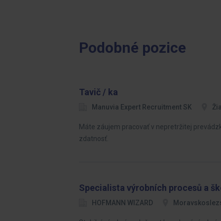
Podobné pozice
Tavič / ka
Manuvia Expert Recruitment SK
Ži
Máte záujem pracovať v nepretržitej prevádzk
zdatnosť.
Specialista výrobních procesů a šk
HOFMANN WIZARD
Moravskoslezs