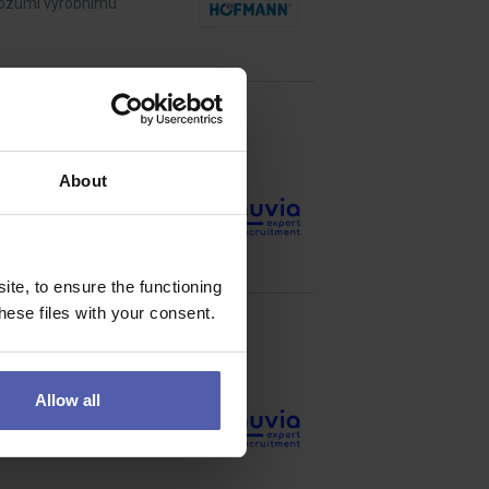
 rozumí výrobnímu
About
zici čeká? Zajištění
te, to ensure the functioning
ese files with your consent.
Allow all
odukty najdete ve