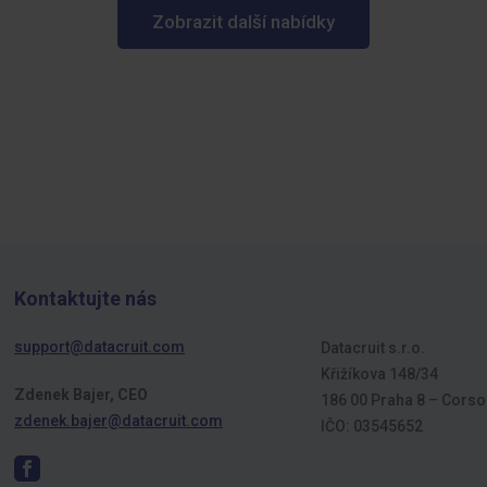
Zobrazit další nabídky
Kontaktujte nás
support@datacruit.com
Datacruit s.r.o.
Křižíkova 148/34
Zdenek Bajer, CEO
186 00 Praha 8 – Corso
zdenek.bajer@datacruit.com
IČO: 03545652