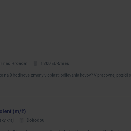
ar nad Hronom
1 300 EUR/mes
e na 8 hodinové zmeny v oblasti odlievania kovov? V pracovnej pozícii 
olení (m/ž)
ký kraj
Dohodou