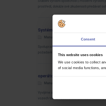
Stabilní výrobní společnost | moderní výrobní
prostředí, dokáže své zkušenosti předávat o
Systémový inženýr zákaznické kva
Manuvia Expert Recruitment
Ústí n
Consent
Spolupracujeme s předními světovými automobi
požadavků systému kvality dle IATF 16949 S
This website uses cookies
We use cookies to collect an
of social media functions, a
operátor/nástrojář /m,ž/NÁBORÁK
Manuvia Expert Recruitment
Choc
Vyvíjíme a vyrábíme inovativní, lehké a multi
vozech téměř všech světových automobilovýc