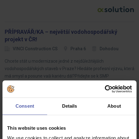
PŘÍPRAVÁŘ/KA – největší vodohospodářský
projekt v ČR!
VINCI Construction CS
Praha 6
Dohodou
Chcete stát u modernizace jedné z nejdůležitějších
vodohospodářských staveb v Praze? Hledáte profesní výzvu, která
má smysl a posune vaši kariéru dál?Přidejte se k SMP
Vodohospodářské stavby a…
Consent
Details
About
Project Documentation Specialist
This website uses cookies
Goodcall
Brno
Dohodou
We use cookies to collect and analyze information about