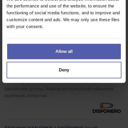
Documentation SpecialistBrno | Mezinárodní výrobní projektyMáte
the performance and use of the website, to ensure the
zkušenosti s technickou nebo projektovou dokumentací, baví vás
functioning of social media functions, and to improve and
práce s detaily a umíte si pohlídat termíny i komunikaci s různými…
customize content and ads. We may only use these files
with your consent.
Specialista zákaznického servisu | Order
Allow all
Processing Specialist
DISPONERO
Klášterec nad Ohří
Dohodou
Deny
Hledáme posilu na pozici Specialista zákaznického servisu | Order
Processing Specialist (m/ž) pro kompletní zastřešení
zakázkového procesu. Náplní práce bude plynulé odbavování
objednávek, dohled nad…