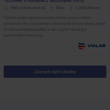
TECHNIK STAVEBNEJ SKÚŠOBNE (m/ž)
VINCI Construction CS
Žilina
1 300 EUR/mes
Patríme medzi najvýznamnejších hráčov na slovenskom
stavebnom trhu. Za projektami, ktoré každý deň pomáhajú zlepšiť
životné podmienky každého z nás, stojí tím skúsených
profesionálov. Prioritou je…
Zobrazit další nabídky