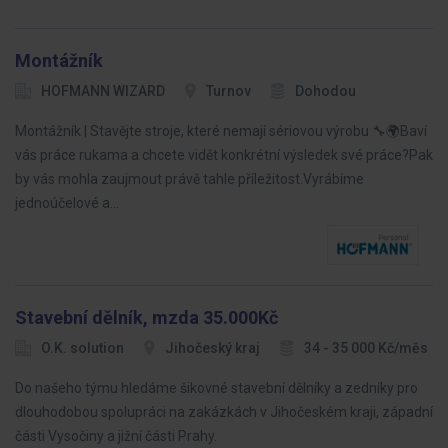
Montážník
HOFMANN WIZARD
Turnov
Dohodou
Montážník | Stavějte stroje, které nemají sériovou výrobu 🔧🌍Baví
vás práce rukama a chcete vidět konkrétní výsledek své práce?Pak
by vás mohla zaujmout právě tahle příležitost.Vyrábíme
jednoúčelové a…
Stavební dělník, mzda 35.000Kč
O.K. solution
Jihočeský kraj
34 - 35 000 Kč/měs
Do našeho týmu hledáme šikovné stavební dělníky a zedníky pro
dlouhodobou spolupráci na zakázkách v Jihočeském kraji, západní
části Vysočiny a jižní části Prahy.