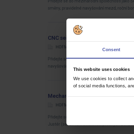
Přidejte se do mezinárodní společnosti jako S
směny, pravidelné navyšování mezd, roční bo
CNC seřizovač | náb. příspěvek 50 
HOFMANN WIZARD
Přerov
3
Consent
Přidejte se do mezinárodní společnosti jako p
navyšování mezd, roční bonus až do výše 13
This website uses cookies
We use cookies to collect an
of social media functions, a
Mechanik opto-elektronických příst
HOFMANN WIZARD
Přerov
3
Přidejte se do mezinárodní výroby - začnete 
Justér (seřizování a kalibraci přesných zaříze