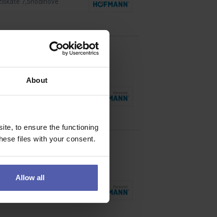
 získáte 7,5hodinové
About
inové směny, pravidelné
te, to ensure the functioning
ese files with your consent.
Allow all
postoupíte na pozici