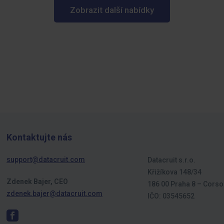
Zobrazit další nabídky
Kontaktujte nás
support@datacruit.com
Datacruit s.r.o.
Křižíkova 148/34
Zdenek Bajer, CEO
186 00 Praha 8 – Corso
zdenek.bajer@datacruit.com
IČO: 03545652