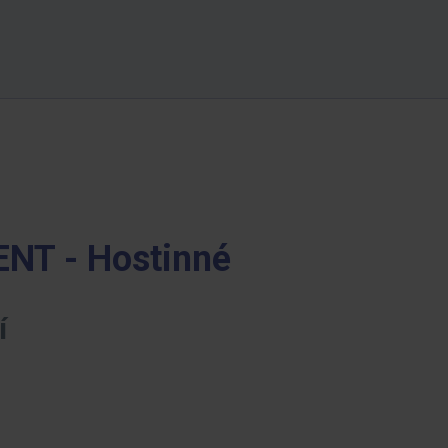
NT - Hostinné
í