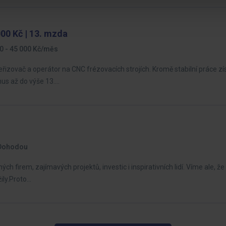
000 Kč | 13. mzda
0 - 45 000 Kč/měs
eřizovač a operátor na CNC frézovacích strojích. Kromě stabilní práce z
nus až do výše 13.…
Dohodou
firem, zajímavých projektů, investic i inspirativních lidí. Víme ale, ž
žily.Proto…