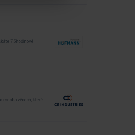
ískáte 7,5hodinové
e o mnoha věcech, které