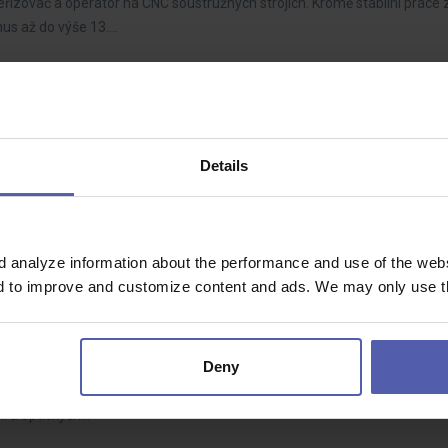
eřizovač a operátor na CNC soustružných strojích. Kromě stabilní práce
nus až do výše 13.…
000 Kč | 13. mzda
8 - 40 000 Kč/měs
Details
rogramátor a seřizovač CNC strojů. Kromě stabilní práce získáte 7,5hod
. mzdy a možnost…
d analyze information about the performance and use of the websi
nd to improve and customize content and ads. We may only use th
rojů | 2 směny | náborák 50 000 Kč
5 500 - 35 500 Kč/měs
Deny
jako mechanik opto-elektrotechnických přístrojů, ale po našem zaučení 
ní a optických…