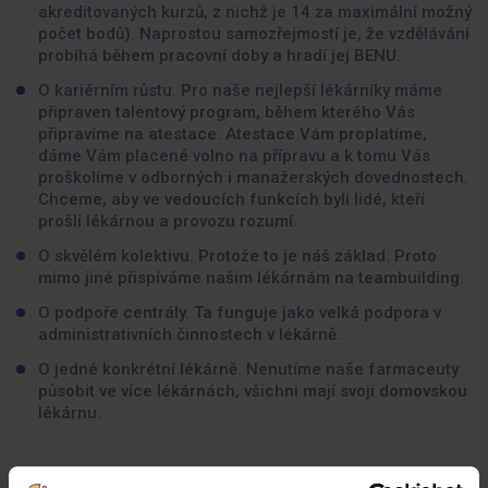
akreditovaných kurzů, z nichž je 14 za maximální možný
počet bodů). Naprostou samozřejmostí je, že vzdělávání
probíhá během pracovní doby a hradí jej BENU.
O kariérním růstu. Pro naše nejlepší lékárníky máme
připraven talentový program, během kterého Vás
připravíme na atestace. Atestace Vám proplatíme,
dáme Vám placené volno na přípravu a k tomu Vás
proškolíme v odborných i manažerských dovednostech.
Chceme, aby ve vedoucích funkcích byli lidé, kteří
prošli lékárnou a provozu rozumí.
O skvělém kolektivu. Protože to je náš základ. Proto
mimo jiné přispíváme našim lékárnám na teambuilding.
O podpoře centrály. Ta funguje jako velká podpora v
administrativních činnostech v lékárně.
O jedné konkrétní lékárně. Nenutíme naše farmaceuty
působit ve více lékárnách, všichni mají svoji domovskou
lékárnu.
Jaké zkušenosti byste měli mít: