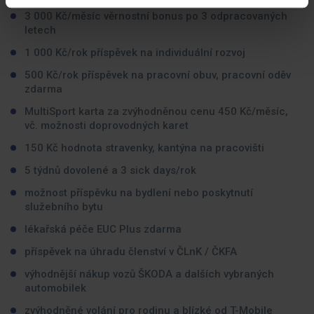
3 000 Kč/měsíc věrnostní bonus po 3 odpracovaných
letech
1 000 Kč/rok příspěvek na individuální rozvoj
500 Kč/rok příspěvek na pracovní obuv, pracovní oděv
zdarma
MultiSport karta za zvýhodněnou cenu 450 Kč/měsíc,
vč. možnosti doprovodných karet
150 Kč hodnota stravenky, kantýna na pracovišti
5 týdnů dovolené a 3 sick days/rok
možnost příspěvku na bydlení nebo poskytnutí
služebního bytu
lékařská péče EUC Plus zdarma
příspěvek na úhradu členství v ČLnK / ČKFA
výhodnější nákup vozů ŠKODA a dalších vybraných
automobilek
zvýhodněné volání pro rodinu a blízké od T-Mobile