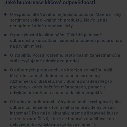
Jaké budou vaše klíčové odpovědnosti:
O expedici dle Vašeho nejlepšího úsudku. Máme široký
sortiment velice kvalitních produktů. Navíc u nás
nenajdete žádné negativní listy.
O poskytování kvalitní péče. Důležitá je hlavně
odbornost a konzultační činnost a pacienti jsou pro nás
na prvním místě.
O stabilitě. Pořád rosteme, proto našim zaměstnancům
stále zvyšujeme odměny za prodej.
O odborných projektech, do kterých se můžou naši
lékárníci zapojit. Jedná se např. o screening
Alzheimera či diabetu, individuální poradenství pro
pacienty v konzultačních místnostech, pomoc s
odvykáním kouření a spoustu dalších projektů.
O budování odbornosti. Abychom mohli vystupovat jako
odborníci, musíme k tomu mít také pravidelný přísun
informací. Pro naše lékárníky máme připravené kurzy
akreditované ČLNK, které se bodově započítávají do
celoživotního vzdělávání (celkově máme 15