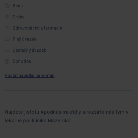
Benu
Praha
Zdravotnictví a farmacie
Plný úvazek
Částečný úvazek
Dohodou
Poslat nabídku na e-mail
Najděte jistotu #podnašimikřídly a rozšiřte náš tým v
lékárně poliklinika Mazurská.