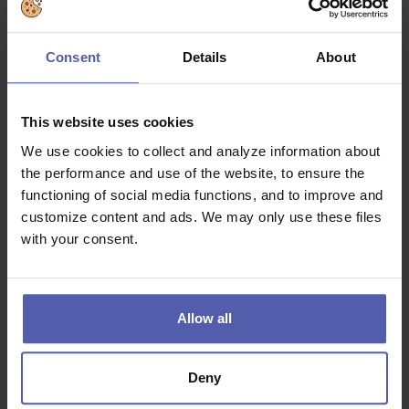
Farmaceutické vzdělání. Je to legislativní nutností.
Consent
Details
About
Týmového ducha. Každá lékárna funguje jako jedinečná
parta lidí.
Zájem o pacienta a jeho zdraví a ochotu poskytovat
This website uses cookies
kvalitní odborné poradenství.
We use cookies to collect and analyze information about
Příjemné vystupování a spolehlivost.
the performance and use of the website, to ensure the
Na předchozí praxi nezáleží. Máme vyvážený tým
functioning of social media functions, and to improve and
složený nejen z absolventů, ale i zkušených
customize content and ads. We may only use these files
farmaceutů. Vzájemně si pomáháme a své zkušenosti
with your consent.
sdílíme.
Co dostanete na oplátku:
Allow all
10 000 Kč/rok ve slevách na nákup v lékárnách BENU a
veškeré služby Center prevence s poradenstvím
zdarma
Deny
3 000 Kč/rok příspěvek do Cafeterie