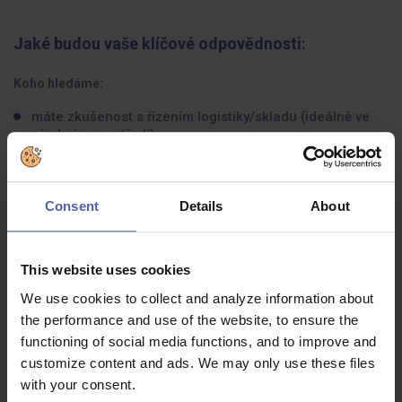
Jaké budou vaše klíčové odpovědnosti:
Koho hledáme:
máte zkušenost s řízením logistiky/skladu (ideálně ve
výrobním prostředí)
automatizace pro vás není teorie, ale reálná zkušenost
(skladovací systém, robotizace, digitalizace)
Consent
Details
About
zvládnete vést tým a zároveň si udržet respekt i důvěru
angličtinu využijete v praxi (minimálně na úrovni, kdy se
domluvíte bez stresu)
This website uses cookies
technické vzdělání vám pomáhá chápat souvislosti, ne
We use cookies to collect and analyze information about
jen plnit úkoly
the performance and use of the website, to ensure the
functioning of social media functions, and to improve and
Jaké zkušenosti byste měli mít:
customize content and ads. We may only use these files
with your consent.
Jak poznáte, že to může být pro vás: