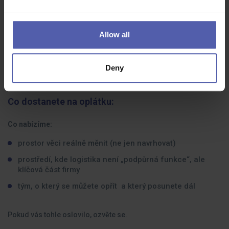
když vidíte neefektivitu, přemýšlíte „jak to zlepšit“, ne
„kdo za to může“
Allow all
baví vás kombinace lidí, procesů a technologií
nechcete být jen „správce skladu“, ale partner pro
Deny
byznys
Co dostanete na oplátku:
Co nabízíme:
prostor věci reálně měnit (ne jen navrhovat)
prostředí, kde logistika není „podpůrná funkce“, ale
klíčová část firmy
tým, o který se můžete opřít a který posunete dál
Pokud vás tohle oslovilo, ozvěte se.