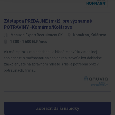
Zástupca PREDAJNE (m/ž)-pre významné
POTRAVINY -Komárno/Kolárovo
Manuvia Expert Recruitment SK
Komárno, Kolárovo
1 300 - 1 600 EUR/mes
Ak máte prax z maloobchodu a hľadáte pozíciu v stabilnej
spoločnosti s možnosťou sa naplno realizovať a byť dôkladne
zaškolení, ste na správnom mieste :) Nie je potrebná prax v
potravinách, firma…
Zobrazit další nabídky