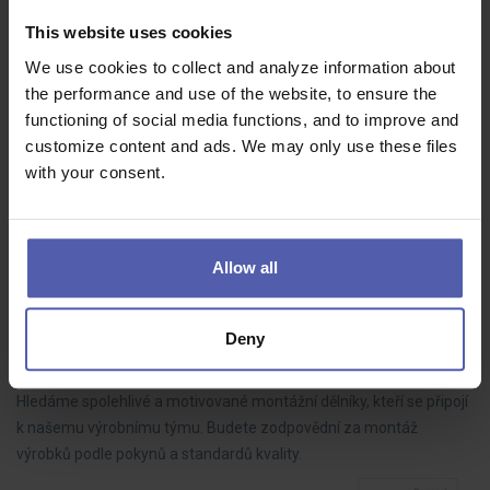
HOFMANN WIZARD
Plzeňský kraj
This website uses cookies
70 - 85 000 Kč/měs
We use cookies to collect and analyze information about
Do našeho týmu hledáme LEAN technika, který bude aktivně
the performance and use of the website, to ensure the
rozvíjet výrobní procesy, řídit zlepšovací projekty a spolupracovat s
functioning of social media functions, and to improve and
kolegy napříč výrobou. Pokud máte analytické myšlení, dokážete
customize content and ads. We may only use these files
dotahovat…
with your consent.
Allow all
Montážní dělník ve výrobě BEZ NOČNÍCH (M/Ž)
HOFMANN WIZARD
Nový Bydžov
Deny
35 - 39 000 Kč/měs
Hledáme spolehlivé a motivované montážní dělníky, kteří se připojí
k našemu výrobnímu týmu. Budete zodpovědní za montáž
výrobků podle pokynů a standardů kvality.