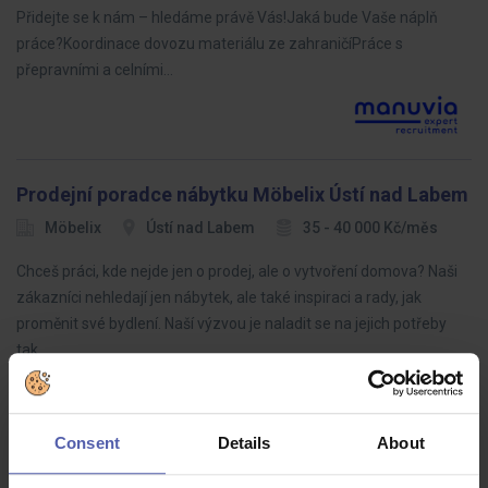
Přidejte se k nám – hledáme právě Vás!Jaká bude Vaše náplň
práce?Koordinace dovozu materiálu ze zahraničíPráce s
přepravními a celními…
Prodejní poradce nábytku Möbelix Ústí nad Labem
Möbelix
Ústí nad Labem
35 - 40 000 Kč/měs
Chceš práci, kde nejde jen o prodej, ale o vytvoření domova? Naši
zákazníci nehledají jen nábytek, ale také inspiraci a rady, jak
proměnit své bydlení. Naší výzvou je naladit se na jejich potřeby
tak…
Consent
Details
About
LEAN specialista (ž/m)