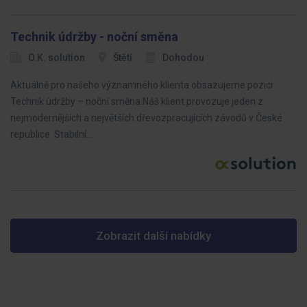
Technik údržby - noční směna
O.K. solution
Štětí
Dohodou
Aktuálně pro našeho významného klienta obsazujeme pozici
Technik údržby – noční směna.Náš klient provozuje jeden z
nejmodernějších a největších dřevozpracujících závodů v České
republice. Stabilní…
Zobrazit další nabídky