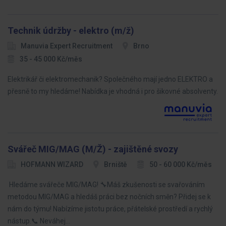
Technik údržby - elektro (m/ž)
Manuvia Expert Recruitment
Brno
35 - 45 000 Kč/měs
Elektrikář či elektromechanik? Společného mají jedno ELEKTRO a
přesně to my hledáme! Nabídka je vhodná i pro šikovné absolventy.
Svářeč MIG/MAG (M/Ž) - zajištěné svozy
HOFMANN WIZARD
Brniště
50 - 60 000 Kč/měs
Hledáme svářeče MIG/MAG! 🔧Máš zkušenosti se svařováním
metodou MIG/MAG a hledáš práci bez nočních směn? Přidej se k
nám do týmu! Nabízíme jistotu práce, přátelské prostředí a rychlý
nástup.📞 Neváhej…