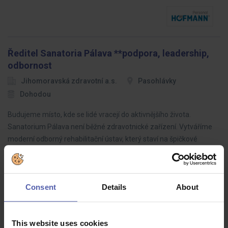
Ředitel Sanatoria Pálava **podpora, leadership,
odbornost
Jihomoravská zdravotní a.s.
Pasohlávky
Dohodou
Budujeme místo, kde se lidé vracejí do aktivnějšího života.
Sanatorium Pálava není běžné zdravotnické zařízení. Vytváříme
moderní odborný rehabilitační ústav, který staví na špičkové
odbornosti,…
Consent
Details
About
Technolog lisování - náborový bonus 50.000 Kč
This website uses cookies
O.K. solution
Havlíčkův Brod
Dohodou