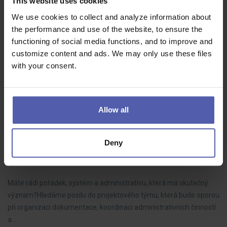
This website uses cookies
O.K. solution
Havlíčkův Brod
Dohodou
We use cookies to collect and analyze information about
Baví Vás práce s kovem a chcete za sebou vidět konkrétní
the performance and use of the website, to ensure the
výsledek? Hledáme šikovné zámečníky a svářeče do stabilní české
functioning of social media functions, and to improve and
společnosti v Havlíčkově Brodě. Budete se podílet na výrobě
customize content and ads. We may only use these files
železných…
with your consent.
Allow all
Projektový administrátor/ka | Práce na
významném projektu
Deny
Manuvia Expert Recruitment
Pardubice
40 - 60 000 Kč/měs
Máte rádi pořádek, systém a administrativu, která má skutečný
význam?Hledáme posilu do projektového týmu, která bude oporou
při organizaci dokumentace, koordinaci administrativních činností
a…