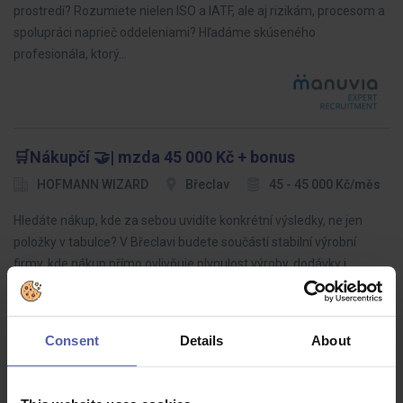
prostredí? Rozumiete nielen ISO a IATF, ale aj rizikám, procesom a
spolupráci naprieč oddeleniami? Hľadáme skúseného
profesionála, ktorý…
🛒Nákupčí 🤝| mzda 45 000 Kč + bonus
HOFMANN WIZARD
Břeclav
45 - 45 000 Kč/měs
Hledáte nákup, kde za sebou uvidíte konkrétní výsledky, ne jen
položky v tabulce? V Břeclavi budete součástí stabilní výrobní
firmy, kde nákup přímo ovlivňuje plynulost výroby, dodávky i
spolupráci…
Consent
Details
About
Zámečník / Svářeč | mzda 31.500 - 37.500 Kč