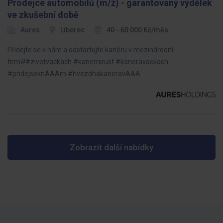
Prodejce automobilů (m/ž) - garantovaný výdělek
ve zkušební době
Aures
Liberec
40 - 60 000 Kč/měs
Přidejte se k nám a odstartujte kariéru v mezinárodní
firmě!#zivotvackach #kariernirust #karieravackach
#pridejseknAAAm #hvezdnakarieravAAA
Zobrazit další nabídky