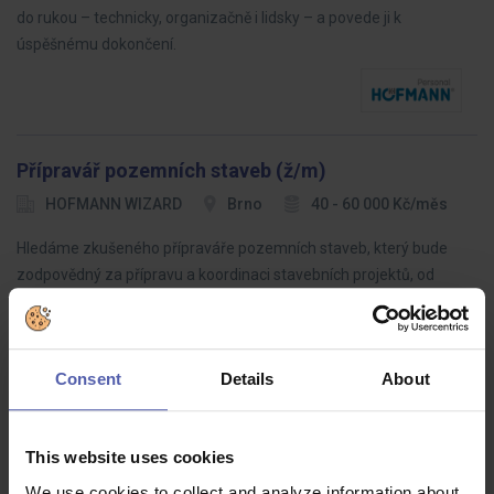
do rukou – technicky, organizačně i lidsky – a povede ji k
úspěšnému dokončení.
Přípravář pozemních staveb (ž/m)
HOFMANN WIZARD
Brno
40 - 60 000 Kč/měs
Hledáme zkušeného přípraváře pozemních staveb, který bude
zodpovědný za přípravu a koordinaci stavebních projektů, od
plánování až po realizaci
Consent
Details
About
Kalkulant pozemních staveb (ž/m)
This website uses cookies
HOFMANN WIZARD
Brno
35 - 90 000 Kč/měs
We use cookies to collect and analyze information about