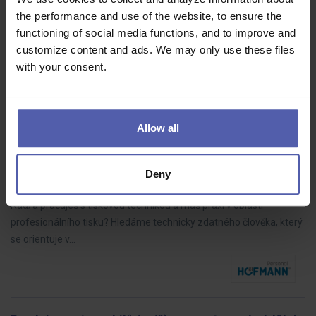
• Kalkulace vlastních stavebních prací • Tvorba cenových nabídek
the performance and use of the website, to ensure the
na základě zadávací dokumentace • Kontrola správnosti a úplnosti
functioning of social media functions, and to improve and
dokumentace pro správné vyhotovení kalkulací • Specifikace
customize content and ads. We may only use these files
materiálů…
with your consent.
Allow all
Specialista digitálního tisku (ž/m)
HOFMANN WIZARD
Plzeňský kraj
Dohodou
Deny
Do našeho týmu hledáme odborníka na tisk se zkušenostmi.
Rád/a pracuješ s tiskovou technikou a máš praxi v oblasti
profesionálního tisku? Hledáme technicky zdatného člověka, který
se orientuje v…