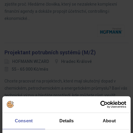
zjistíte proč. Hledáme člověka, který se nezalekne komplexní
finanční agendy a dokáže propojit účetnictví, controlling i
ekonomické…
Projektant potrubních systémů (M/Ž)
HOFMANN WIZARD
Hradec Králové
55 - 65 000 Kč/měs
Chcete pracovat na projektech, které mají skutečný dopad v
chemickém, petrochemickém a energetickém průmyslu? Baví vás
technické výzvy a hledáte prostředí, kde můžete růst, využít
moderní software a…
Consent
Details
About