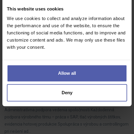
Skladník VZV (m/ž)
This website uses cookies
Manuvia Expert Recruitment
Olomouc
We use cookies to collect and analyze information about
28 - 30 000 Kč/měs
the performance and use of the website, to ensure the
Náplň práce: práce s manipulační technikou (VZV, NZV, roll-
functioning of social media functions, and to improve and
kontejnerů aj.) manipulace se zbožím, materiálem a obaly
customize content and ads. We may only use these files
nakládka a vykládka aut zásobování výroby práce se skenery
with your consent.
Allow all
Asistent/ka vo výrobnej spoločnosti (m/ž)
Manuvia Expert Recruitment SK
Veľký Meder
Deny
1 300 - 1 600 EUR/mes
Administratívna podpora vedenia spoločnosti Každodenná
podpora výrobného tímu – práca v SAP, tlač výrobných štítkov,
evidencia hotovej produkcie.Spolupráca s výrobou a controllingom
pri riešení ad…