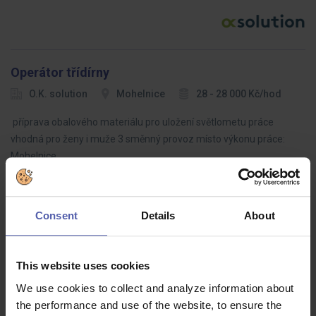
Operátor třídírny
O.K. solution
Mohelnice
28 - 28 000 Kč/hod
příprava obalového materiálu pro uložení světlometu práce
vhodná pro ženy i muže 3 směnný provoz místo výkonu práce:
Mohelnice
Consent
Details
About
Facility Manager pro nové logistické centrum
FreeCon
Jihlava
70 000 Kč/měs
This website uses cookies
• Kompletní odpovědnost za správu budovy a technického zázemí
We use cookies to collect and analyze information about
logistického centra.• Koordinace stavebních úprav, instalací
the performance and use of the website, to ensure the