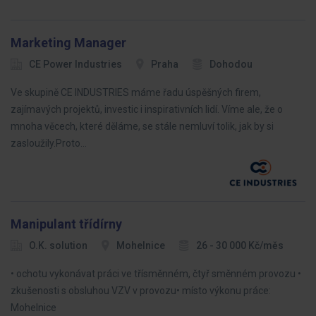
Marketing Manager
CE Power Industries
Praha
Dohodou
Ve skupině CE INDUSTRIES máme řadu úspěšných firem,
zajímavých projektů, investic i inspirativních lidí. Víme ale, že o
mnoha věcech, které děláme, se stále nemluví tolik, jak by si
zasloužily.Proto…
Manipulant třídírny
O.K. solution
Mohelnice
26 - 30 000 Kč/měs
• ochotu vykonávat práci ve třísměnném, čtyř směnném provozu •
zkušenosti s obsluhou VZV v provozu• místo výkonu práce:
Mohelnice