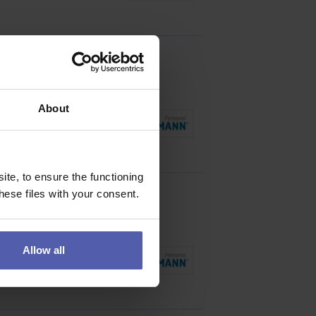
About
ní zaškolení, podpora
te, to ensure the functioning
ese files with your consent.
Allow all
 v perfektním stavu.