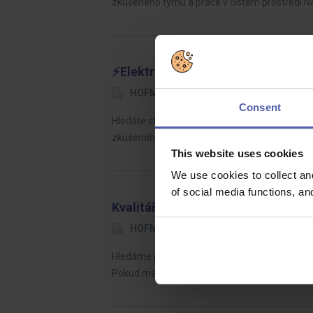
zkušeného týmu a práce v čistém prostředí.
⚡Elektromechanik🔌| 1 směna | náb
HOFMANN WIZARD
Přerov
2
Consent
Hledáte stabilní práci v moderní mezinárodní 
zkušeného týmu a práce v čistém prostředí.
This website uses cookies
We use cookies to collect an
of social media functions, a
Kvalitář - Technik kvality (ž/m)
HOFMANN WIZARD
okres Tachov
Hledáme precizního a zodpovědného kontrolora 
Pokud máte smysl pro detail a rádi za sebou vi