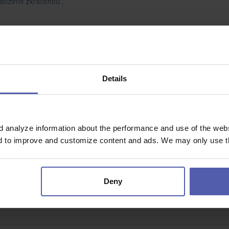
Nabízíme zkrácenou…
or. příspěvek 50 000 Kč
9 - 44 000 Kč/měs
Details
společnosti, kde dostanou šanci i absolventi? U nás vás čeká profesionál
Nabízíme zkrácenou…
d analyze information about the performance and use of the websi
nd to improve and customize content and ads. We may only use th
38 - 42 000 Kč/měs
Deny
kvality, který nám pomůže zajistit, že každý výrobek opustí naši firmu
díte kvalitně…