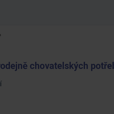
b
rodejně chovatelských potře
í