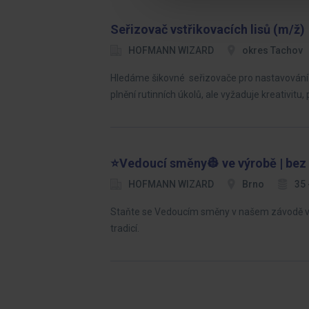
Seřizovač vstřikovacích lisů (m/ž)
HOFMANN WIZARD
okres Tachov
Hledáme šikovné seřizovače pro nastavování a
plnění rutinních úkolů, ale vyžaduje kreativitu,
⭐Vedoucí směny👷 ve výrobě | bez 
HOFMANN WIZARD
Brno
35 
Staňte se Vedoucím směny v našem závodě v Br
tradicí.