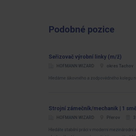
Podobné pozice
Seřizovač výrobní linky (m/ž)
HOFMANN WIZARD
okres Tachov
Hledáme šikovného a zodpovědného kolegu na p
Strojní zámečník/mechanik | 1 smě
HOFMANN WIZARD
Přerov
3
Hledáte stabilní práci v moderní mezinárodní 