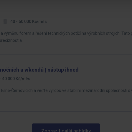
40 - 50 000 Kč/měs
 výměnu forem a řešení technických potíží na výrobních strojích. Tato 
 preciznost a…
nočních a víkendů | nástup ihned
- 40 000 Kč/měs
ně-Černovicích a veďte výrobu ve stabilní mezinárodní společnosti s 
Zobrazit další nabídky