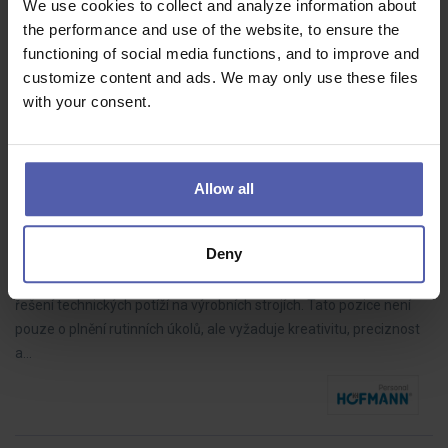
We use cookies to collect and analyze information about
Hledáme precizního a zodpovědného kontrolora kvality, který nám
the performance and use of the website, to ensure the
pomůže zajistit, že každý výrobek opustí naši firmu v perfektním
functioning of social media functions, and to improve and
stavu. Pokud máte smysl pro detail a rádi za sebou vidíte kvalitně…
customize content and ads. We may only use these files
with your consent.
Seřizovač vstřikovacích lisů (m/ž)
Allow all
HOFMANN WIZARD
okres Tachov
40 - 50 000 Kč/měs
Deny
Hledáme šikovné seřizovače pro nastavování a výměnu forem a
řešení technických potíží na výrobních strojích. Tato pozice není
pouze o plnění rutinních úkolů, ale vyžaduje kreativitu, preciznost
a…