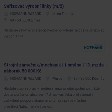
Seřizovač výrobní linky (m/ž)
HOFMANN WIZARD
okres Tachov
40 - 50 000 Kč/měs
Hledáme šikovného a zodpovědného kolegu na pozici Seřizovač
výrobní linky.
Strojní zámečník/mechanik | 1 směna | 13. mzda +
náborák 50 000 Kč
HOFMANN WIZARD
Přerov
35 - 35 000 Kč/měs
Hledáte stabilní práci v moderní mezinárodní společnosti, kde
dostanou šanci i absolventi? U nás vás čeká profesionální
zaškolení, podpora zkušeného týmu a práce v čistém
prostředí.Nabízíme zkrácenou…