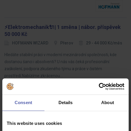
⚡Elektromechanik🔌| 1 směna | nábor. příspěvek
50 000 Kč
HOFMANN WIZARD
Přerov
29 - 44 000 Kč/měs
Hledáte stabilní práci v moderní mezinárodní společnosti, kde
dostanou šanci i absolventi? U nás vás čeká profesionální
zaškolení, podpora zkušeného týmu a práce v čistém
prostředí.Nabízíme zkrácenou…
Consent
Details
About
Kvalitář - Technik kvality (ž/m)
HOFMANN WIZARD
okres Tachov
This website uses cookies
38 - 42 000 Kč/měs