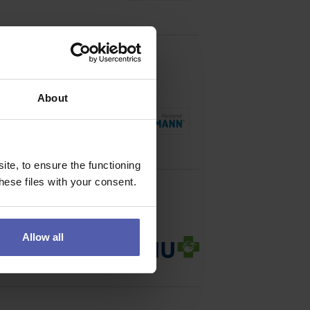
About
ітати. Ми пропонуємо
te, to ensure the functioning
ese files with your consent.
Allow all