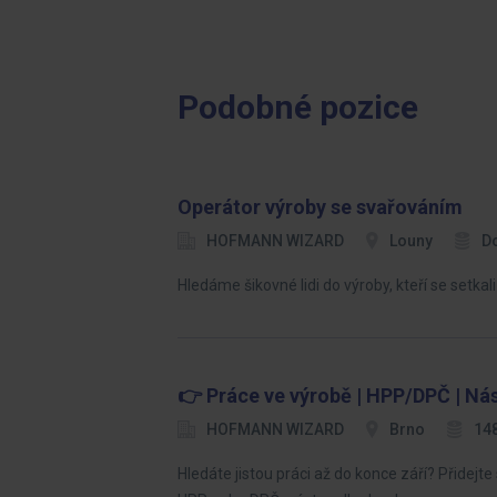
Podobné pozice
Operátor výroby se svařováním
HOFMANN WIZARD
Louny
D
Hledáme šikovné lidi do výroby, kteří se setk
👉 Práce ve výrobě | HPP/DPČ | Ná
HOFMANN WIZARD
Brno
148
Hledáte jistou práci až do konce září? Přide