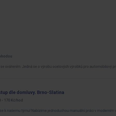
ohodou
ali se svářením. Jedná se o výrobu ocelových výrobků pro automobilový p
stup dle domluvy. Brno-Slatina
 - 170 Kč/hod
jte se k našemu týmu! Nabízíme jednoduchou manuální práci v moderním 