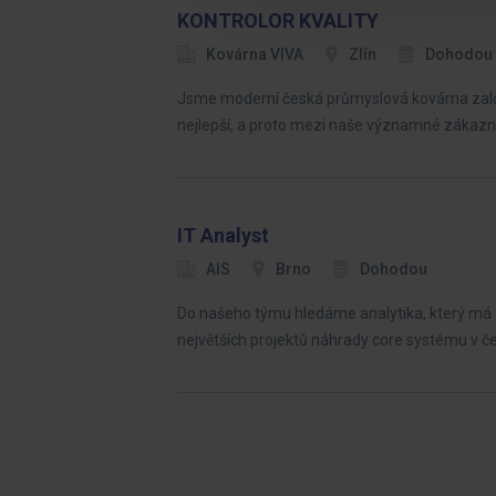
KONTROLOR KVALITY
Kovárna VIVA
Zlín
Dohodou
Jsme moderní česká průmyslová kovárna založ
nejlepší, a proto mezi naše významné zákazní
IT Analyst
AIS
Brno
Dohodou
Do našeho týmu hledáme analytika, který má c
největších projektů náhrady core systému v č