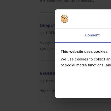
HPP nebo DPČ, nástup dle domluvy.
Оператор/ка складу
HOFMANN WIZARD
Bor - Nová Ho
Consent
Ми шукаємо операторів складу (ч/ж). Якщо 
досвід стабільної компанії та можливості 
This website uses cookies
We use cookies to collect an
of social media functions, a
VEDOUCÍ LÉKÁRNÍK - Praha - Horo
Benu
Praha hl.m.
Dohodou
Najděte jistotu #podnašimikřídly a rozšiřte t