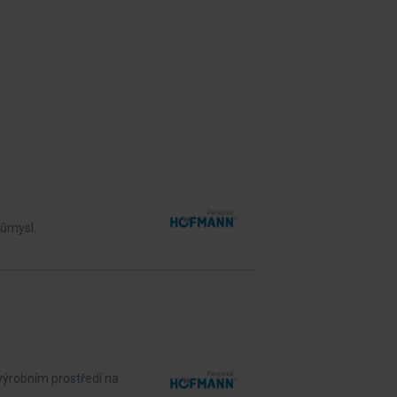
růmysl.
výrobním prostředí na