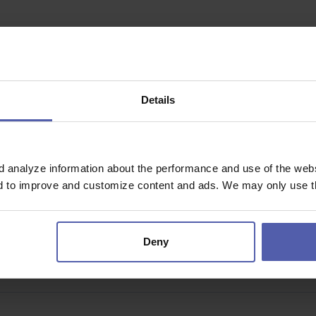
spoda
30 500 - 35 500 CZK/місяць
Details
ви готові навчатися та працювати в команді, ми будемо раді вас в
професійного зростання. Якщо ця…
d analyze information about the performance and use of the websi
nd to improve and customize content and ads. We may only use th
měřice
Deny
ým v lékárně Praha Horoměřice.