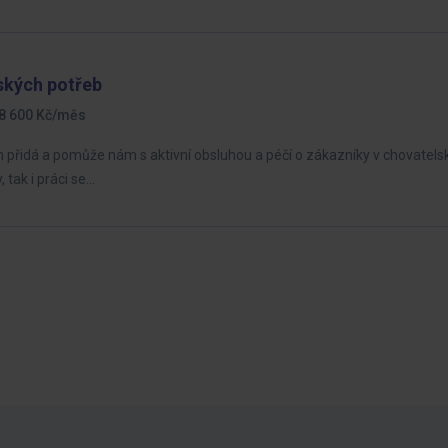
ských potřeb
28 600 Kč/měs
přidá a pomůže nám s aktivní obsluhou a péčí o zákazníky v chovatels
 tak i práci se…