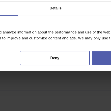
Details
lastním vývojem a tradicí.
ování společnosti.
d analyze information about the performance and use of the websi
t.
nd to improve and customize content and ads. We may only use th
Deny