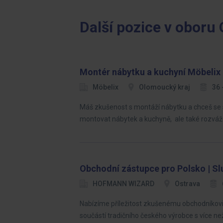
Další pozice v oboru
Montér nábytku a kuchyní Möbeli
Möbelix
Olomoucký kraj
36 
Máš zkušenost s montáží nábytku a chceš se 
montovat nábytek a kuchyně, ale také rozvážet
Obchodní zástupce pro Polsko | Sl
HOFMANN WIZARD
Ostrava
Nabízíme příležitost zkušenému obchodníkovi,
součástí tradičního českého výrobce s více než 