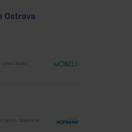
n Ostrava
s praxí. Budeš
 v terénu. Stanete se