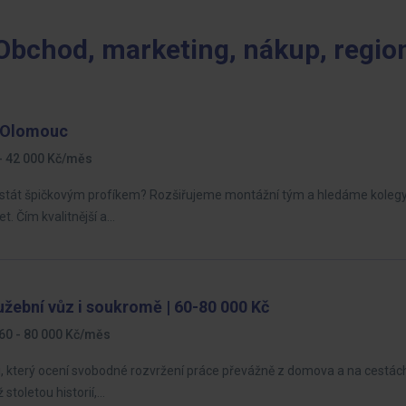
 Obchod, marketing, nákup, regio
x Olomouc
- 42 000 Kč/měs
stát špičkovým profíkem? Rozšiřujeme montážní tým a hledáme kolegy 
. Čím kvalitnější a…
užební vůz i soukromě | 60-80 000 Kč
60 - 80 000 Kč/měs
 který ocení svobodné rozvržení práce převážně z domova a na cestách
stoletou historií,…