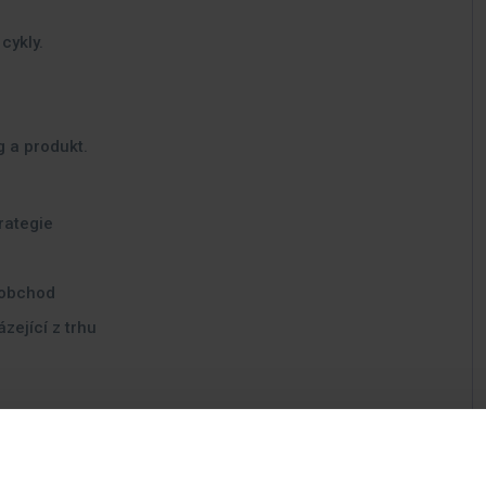
cykly.
 a produkt.
rategie
 obchod
zející z trhu