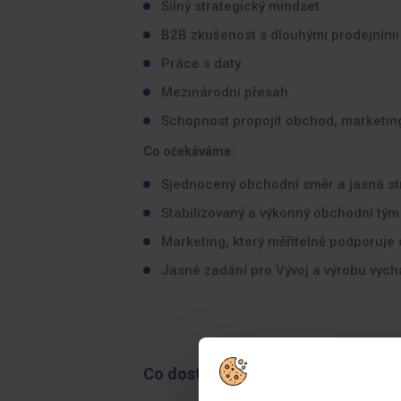
Silný strategický mindset.
B2B zkušenost s dlouhými prodejními 
Práce s daty.
Mezinárodní přesah.
Schopnost propojit obchod, marketing
Co očekáváme:
Sjednocený obchodní směr a jasná st
Stabilizovaný a výkonný obchodní tým
Marketing, který měřitelně podporuje
Jasné zadání pro Vývoj a výrobu vychá
Co dostanete na oplátku: