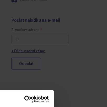
Poslat nabídku na e-mail
E-mailová adresa
+ Přidat osobní vzkaz
Odeslat