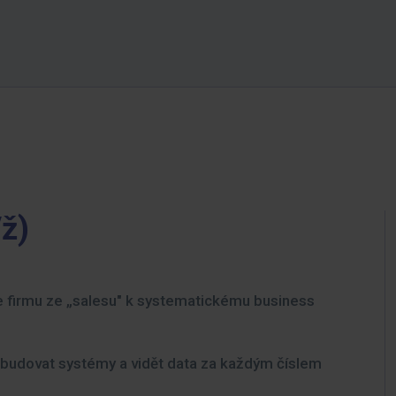
/ž)
e firmu ze „salesu" k systematickému business
, budovat systémy a vidět data za každým číslem