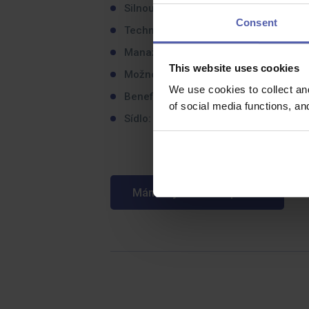
Silnou značku na trhu.
Consent
Technicky orientovanou společnost s v
Manažerskou pozici.
This website uses cookies
Možnost výrazně ovlivňovat další směř
We use cookies to collect an
Benefity a plat, který Tě bude motivova
of social media functions, a
Sídlo: Ostrava
Mám zájem o tuto pozici