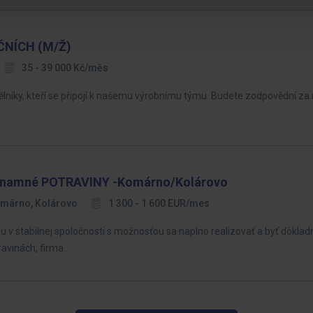
OČNÍCH (M/Ž)
35 - 39 000 Kč/měs
lníky, kteří se připojí k našemu výrobnímu týmu. Budete zodpovědní za
znamné POTRAVINY -Komárno/Kolárovo
márno, Kolárovo
1 300 - 1 600 EUR/mes
v stabilnej spoločnosti s možnosťou sa naplno realizovať a byť dôkladn
ravinách, firma…