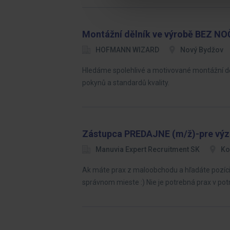
Montážní dělník ve výrobě BEZ N
HOFMANN WIZARD
Nový Bydžov
Hledáme spolehlivé a motivované montážní dě
pokynů a standardů kvality.
Zástupca PREDAJNE (m/ž)-pre vý
Manuvia Expert Recruitment SK
Ko
Ak máte prax z maloobchodu a hľadáte pozíciu 
správnom mieste :) Nie je potrebná prax v pot