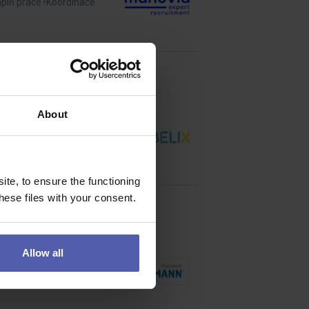
náplň práce?Koordinace
About
rady, jak proměnit své
te, to ensure the functioning
ese files with your consent.
Allow all
pracovat s kolegy napříč