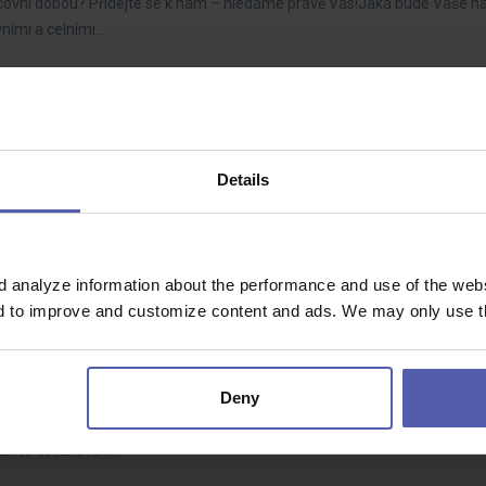
ní pracovní dobou? Přidejte se k nám – hledáme právě Vás!Jaká bude Vaše 
ními a celními…
 Ústí nad Labem
- 40 000 Kč/měs
Details
oření domova? Naši zákazníci nehledají jen nábytek, ale také inspiraci a 
řeby tak…
d analyze information about the performance and use of the websi
nd to improve and customize content and ads. We may only use th
70 - 85 000 Kč/měs
Deny
ude aktivně rozvíjet výrobní procesy, řídit zlepšovací projekty a spolu
ážete dotahovat…