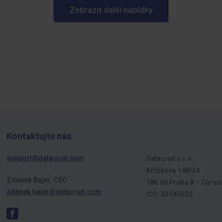
Zobrazit další nabídky
Kontaktujte nás
support@datacruit.com
Datacruit s.r.o.
Křižíkova 148/34
Zdenek Bajer, CEO
186 00 Praha 8 – Corso
zdenek.bajer@datacruit.com
IČO: 03545652