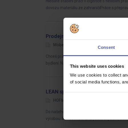
Hledáte stabilní práci v logistice s flexibil
dovozu materiálu ze zahraničíPráce s přeprav
Prodejní poradce nábytku Möbelix
Möbelix
Ústí nad Labem
35 
Consent
Chceš práci, kde nejde jen o prodej, ale o vytv
bydlení. Naší výzvou je naladit se na jejich pot
This website uses cookies
We use cookies to collect an
of social media functions, a
LEAN specialista (ž/m)
HOFMANN WIZARD
Plzeňský kraj
Do našeho týmu hledáme LEAN technika, který b
výrobou. Pokud máte analytické myšlení, dok