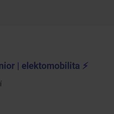
or | elektomobilita ⚡️
í