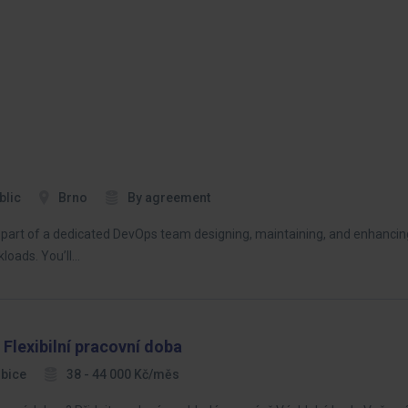
blic
Brno
By agreement
s part of a dedicated DevOps team designing, maintaining, and enhancin
kloads. You’ll…
 Flexibilní pracovní doba
bice
38 - 44 000 Kč/měs