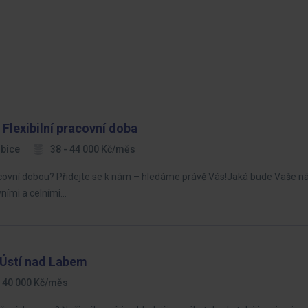
 Flexibilní pracovní doba
bice
38 - 44 000 Kč/měs
ní pracovní dobou? Přidejte se k nám – hledáme právě Vás!Jaká bude Vaše 
ními a celními…
 Ústí nad Labem
- 40 000 Kč/měs