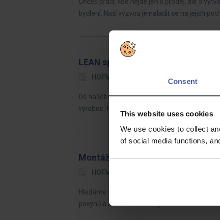
Chceš práci, kde nejde jen o prodej, ale o vytv
bydlení. Naší výzvou je naladit se na jejich pot
LEAN specialista (ž/m)
HOFMANN WIZARD
Plzeňský kraj
Consent
Do našeho týmu hledáme LEAN technika, který b
výrobou. Pokud máte analytické myšlení, dok
This website uses cookies
We use cookies to collect an
of social media functions, a
Montážní dělník ve výrobě BEZ N
HOFMANN WIZARD
Nový Bydžov
Hledáme spolehlivé a motivované montážní dě
pokynů a standardů kvality.