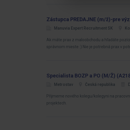
Zástupca PREDAJNE (m/ž)-pre vý
Manuvia Expert Recruitment SK
Ko
Ak máte prax z maloobchodu a hľadáte pozíciu 
správnom mieste :) Nie je potrebná prax v pot
Specialista BOZP a PO (M/Ž) (A21
Metrostav
Česká republika
Přijmeme nového kolegu/kolegyni na pracovní 
projektech.