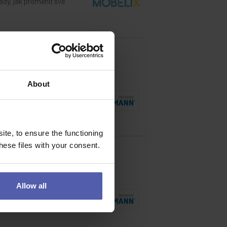
rady, jak proměnit své
About
pracovat s kolegy napříč
te, to ensure the functioning
ese files with your consent.
Allow all
 montáž výrobků podle