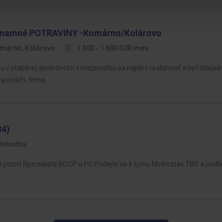
znamné POTRAVINY -Komárno/Kolárovo
márno, Kolárovo
1 300 - 1 600 EUR/mes
v stabilnej spoločnosti s možnosťou sa naplno realizovať a byť dôkladn
ravinách, firma…
84)
Dohodou
pozici Specialista BOZP a PO.Přidejte se k týmu Metrostav TBR a podíl