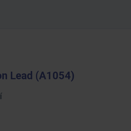
on Lead (A1054)
í