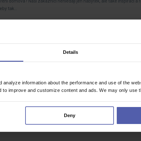
oření domova? Naši zákazníci nehledají jen nábytek, ale také inspiraci a 
řeby tak…
70 - 85 000 Kč/měs
Details
ude aktivně rozvíjet výrobní procesy, řídit zlepšovací projekty a spolu
ážete dotahovat…
d analyze information about the performance and use of the websi
nd to improve and customize content and ads. We may only use th
OČNÍCH (M/Ž)
35 - 39 000 Kč/měs
Deny
lníky, kteří se připojí k našemu výrobnímu týmu. Budete zodpovědní za