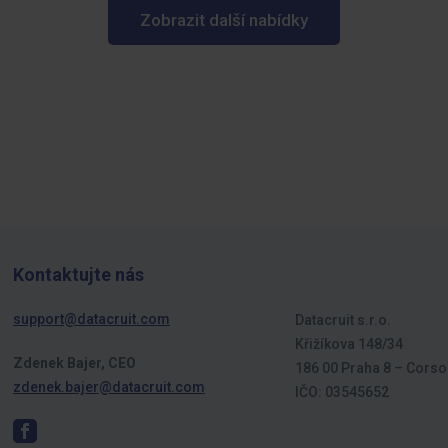
Zobrazit další nabídky
Kontaktujte nás
support@datacruit.com
Datacruit s.r.o.
Křižíkova 148/34
Zdenek Bajer, CEO
186 00 Praha 8 – Corso
zdenek.bajer@datacruit.com
IČO: 03545652