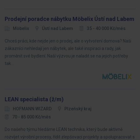
Prodejní poradce nábytku Möbelix Ústí nad Labem
Möbelix
Ústí nad Labem
35 - 40 000 Kč/měs
Chceš práci, kde nejde jen o prodej, ale o vytvoření domova? Naši
zákazníci nehledají jen nábytek, ale také inspiraci a rady, jak
proměnit své bydlení. Naší výzvou je naladit se na jejich potřeby
tak…
LEAN specialista (ž/m)
HOFMANN WIZARD
Plzeňský kraj
70 - 85 000 Kč/měs
Do našeho týmu hledáme LEAN technika, který bude aktivně
rozvíjet výrobní procesy, řídit zlepšovací projekty a spolupracovat s