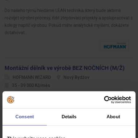
Do našeho týmu hledáme LEAN technika, který bude aktivně
rozvíjet výrobní procesy, řídit zlepšovací projekty a spolupracovat s
kolegy napříč výrobou. Pokud máte analytické myšlení, dokážete
dotahovat…
Montážní dělník ve výrobě BEZ NOČNÍCH (M/Ž)
HOFMANN WIZARD
Nový Bydžov
35 - 39 000 Kč/měs
Hledáme spolehlivé a motivované montážní dělníky, kteří se připojí
k našemu výrobnímu týmu. Budete zodpovědní za montáž
výrobků podle pokynů a standardů kvality.
Consent
Details
About