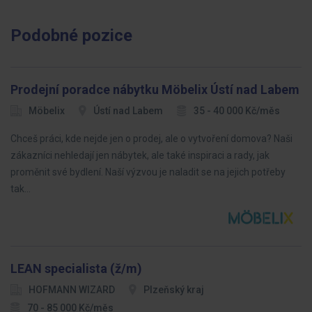
Podobné pozice
Prodejní poradce nábytku Möbelix Ústí nad Labem
Möbelix
Ústí nad Labem
35 - 40 000 Kč/měs
Chceš práci, kde nejde jen o prodej, ale o vytvoření domova? Naši
zákazníci nehledají jen nábytek, ale také inspiraci a rady, jak
proměnit své bydlení. Naší výzvou je naladit se na jejich potřeby
tak…
LEAN specialista (ž/m)
HOFMANN WIZARD
Plzeňský kraj
70 - 85 000 Kč/měs