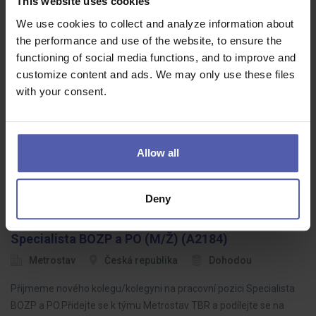
This website uses cookies
Zástupca PREDAJNE (m/ž)-pre významné
We use cookies to collect and analyze information about
POTRAVINY -Komárno/Kolárovo
the performance and use of the website, to ensure the
functioning of social media functions, and to improve and
Manuvia Expert Recruitment SK
Komárno, Kolárovo
customize content and ads. We may only use these files
1 300 - 1 600 EUR/mes
with your consent.
Ak máte prax z maloobchodu a hľadáte pozíciu v stabilnej
spoločnosti s možnosťou sa naplno realizovať a byť dôkladne
zaškolení, ste na správnom mieste :) Nie je potrebná prax v
Allow all
potravinách, firma…
Deny
Specialista BOZP a PO (M/Ž) (A2184)
Metrostav
Česká republika
Dohodou
Přijmeme nového kolegu/kolegyni na pracovní pozici Specialista
BOZP a PO.Přidejte se k týmu Metrostav TBR a podílejte se na