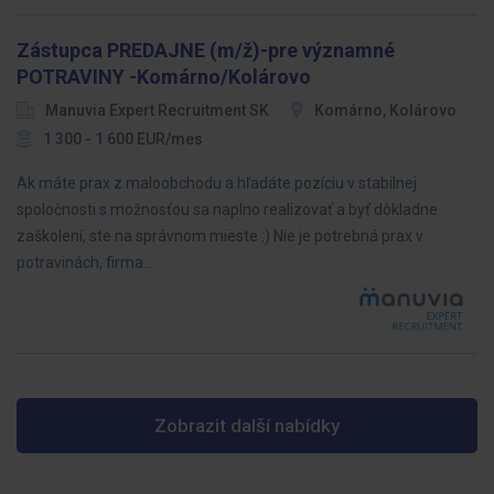
Zástupca PREDAJNE (m/ž)-pre významné
POTRAVINY -Komárno/Kolárovo
Manuvia Expert Recruitment SK
Komárno, Kolárovo
1 300 - 1 600 EUR/mes
Ak máte prax z maloobchodu a hľadáte pozíciu v stabilnej
spoločnosti s možnosťou sa naplno realizovať a byť dôkladne
zaškolení, ste na správnom mieste :) Nie je potrebná prax v
potravinách, firma…
Zobrazit další nabídky