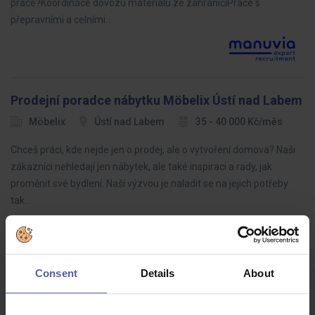
práce?Koordinace dovozu materiálu ze zahraničíPráce s
přepravními a celními…
Prodejní poradce nábytku Möbelix Ústí nad Labem
Möbelix
Ústí nad Labem
35 - 40 000 Kč/měs
Chceš práci, kde nejde jen o prodej, ale o vytvoření domova? Naši
zákazníci nehledají jen nábytek, ale také inspiraci a rady, jak
proměnit své bydlení. Naší výzvou je naladit se na jejich potřeby
tak…
Consent
Details
About
LEAN specialista (ž/m)
HOFMANN WIZARD
Plzeňský kraj