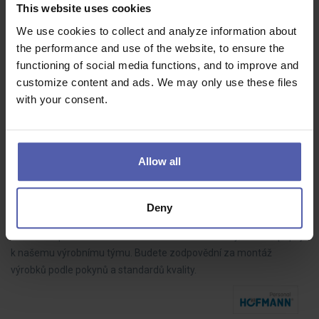
70 - 85 000 Kč/měs
This website uses cookies
We use cookies to collect and analyze information about
Do našeho týmu hledáme LEAN technika, který bude aktivně
the performance and use of the website, to ensure the
rozvíjet výrobní procesy, řídit zlepšovací projekty a spolupracovat s
functioning of social media functions, and to improve and
kolegy napříč výrobou. Pokud máte analytické myšlení, dokážete
customize content and ads. We may only use these files
dotahovat…
with your consent.
Allow all
Montážní dělník ve výrobě BEZ NOČNÍCH (M/Ž)
HOFMANN WIZARD
Nový Bydžov
35 - 39 000 Kč/měs
Deny
Hledáme spolehlivé a motivované montážní dělníky, kteří se připojí
k našemu výrobnímu týmu. Budete zodpovědní za montáž
výrobků podle pokynů a standardů kvality.