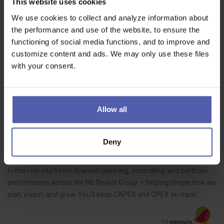
This website uses cookies
PL/SQL Analytik
We use cookies to collect and analyze information about
Greyson Consulting
Praha hl.m.
Dohodou
the performance and use of the website, to ensure the
functioning of social media functions, and to improve and
Staňte se součástí Greysonu a podílejte se s námi na dodávkách
customize content and ads. We may only use these files
velkých projektů pro přední české, slovenské a rakouské banky a
with your consent.
pojišťovny. Jsme tým více než 300 specialistů, kteří už 18 let
přinášejí…
Allow all
Financial & Business Controller
Deny
HB Reavis
Bratislava
2 500 EUR/m
In this role you’ll own financial planning, controlling, and portfolio
performance across the HB Reavis Group — helping shape how we
plan, invest, and grow. You’ll keep CAPEX and OPEX on track…