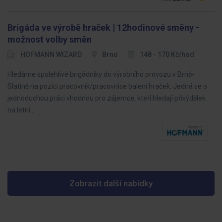
Brigáda ve výrobě hraček | 12hodinové směny -
možnost volby směn
HOFMANN WIZARD
Brno
148 - 170 Kč/hod
Hledáme spolehlivé brigádníky do výrobního provozu v Brně-
Slatině na pozici pracovník/pracovnice balení hraček. Jedná se o
jednoduchou práci vhodnou pro zájemce, kteří hledají přivýdělek
na letní…
Zobrazit další nabídky