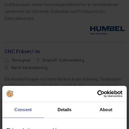
und Rumänien sowie Vertriebsgesellschaften in verschiedenen
Ländern ist ein führender Entwickler und Produzent von
Zahnrädern und…
CNC Fräser/-in
Novogear
Kradolf-Schönenberg
Nach Vereinbarung
Die Humbel Gruppe mit ihren Werken in der Schweiz, Tschechien
und Rumänien sowie Vertriebsgesellschaften in verschiedenen
Ländern ist ein führender Entwickler und Produzent von
Zahnrädern und…
Consent
Details
About