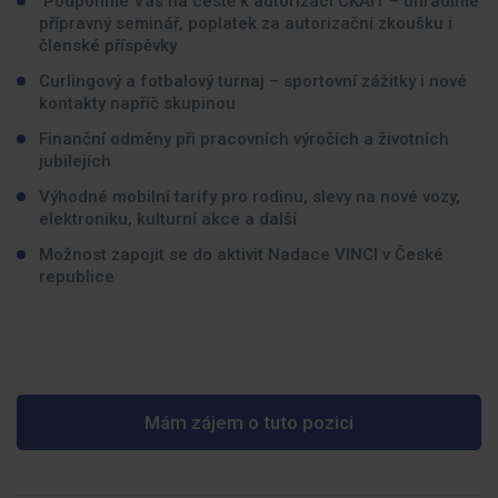
Podpoříme Vás na cestě k autorizaci ČKAIT – uhradíme
přípravný seminář, poplatek za autorizační zkoušku i
členské příspěvky
Curlingový a fotbalový turnaj – sportovní zážitky i nové
kontakty napříč skupinou
Finanční odměny při pracovních výročích a životních
jubilejích
Výhodné mobilní tarify pro rodinu, slevy na nové vozy,
elektroniku, kulturní akce a další
Možnost zapojit se do aktivit Nadace VINCI v České
republice
Mám zájem o tuto pozici