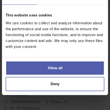
This website uses cookies
We use cookies to collect and analyze information about
🏭 CNC technik – ideální start pro absolventy,
the performance and use of the website, to ensure the
Plzeň, 50 000 Kč
functioning of social media functions, and to improve and
HOFMANN WIZARD
Plzeň
37 - 50 000 Kč/měs
customize content and ads. We may only use these files
with your consent.
Hledáte první práci po škole? Zajímá vás technika a chcete se učit
něco nového?Přidejte se k týmu stabilní strojírenské firmy přímo v
Plzni, která vyrábí špičkové díly pro světové značky.Do našeho…
Allow all
Deny
⚙️ Technik vstřikování plastů (m/ž) – až 55 000,
ranní směna
HOFMANN WIZARD
Plzeň - Jih
50 - 55 000 Kč/měs