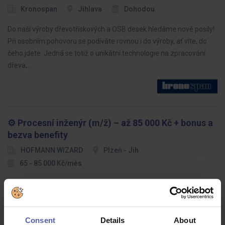
Kronospan
Jihlava
Dohodou
Do naší výroby dřevotřískových a OSB desek hledáme nové posily!
Při osobním pohovoru se podíváte rovnou i do výroby, ať víte, do
čeho jdete. Jedná se totiž o unikátní technologie na zpracování
dřeva,…
⚙️ Procesní inženýr (m/ž) – až 85 000 Kč + bonus a
bezva benefity
HOFMANN WIZARD
Plzeň - Jih
65 - 85 000 Kč/měs
Hledáme technicky zdatného procesního inženýra, který má
přehled o výrobním prostředí, nebojí se řešit problémy a rád zavádí
zlepšení, která mají reálný dopad. Pokud máte praxi z výroby a
chcete…
Consent
Details
About