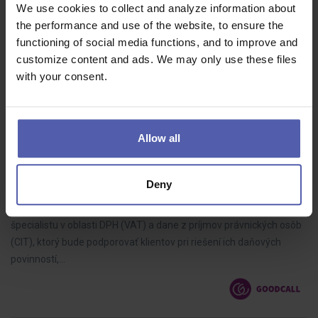
Chcete ovlivnit, jak miliony zákazníků vnímají komunikaci lékáren
We use cookies to collect and analyze information about
BENU? Baví vás data, kampaně a viditelné výsledky vaší práce?
the performance and use of the website, to ensure the
Hledáme zkušeného Campaign Strategist, který bude klíčovou
functioning of social media functions, and to improve and
součástí…
customize content and ads. We may only use these files
with your consent.
Allow all
Daňový špecialista
Goodcall Slovakia
Bratislava
2 000 - 3 200 EUR/m
Deny
Pre nášho klienta hľadáme do daňového tímu skúseného
špecialistu v oblasti DPH (VAT) a dane z príjmov právnických osôb
(CIT), ktorý bude podporovať klientov pri riešení ich daňových
povinností,…