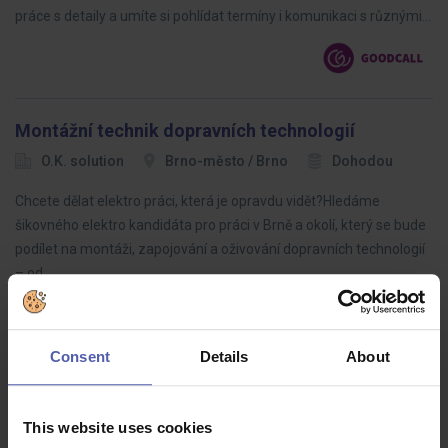
práce s detaily a umíte si pohlídat termíny i komunikaci s různými…
Montážní technik dopravních technologií
O.K. solution
Brno-město / Brno
Dohodou
Chcete dělat elektro práci, která je opravdu vidět?Hledáme
šikovného elektro kandidáta pro práci v Brně a okolí, který se bude
podílet na montáži, zapojování a oživování dopravních technologií
– od…
Consent
Details
About
CAMPAIGN STRATEGIST – B2C CRM
Benu
Praha hl.m.
Dohodou
This website uses cookies