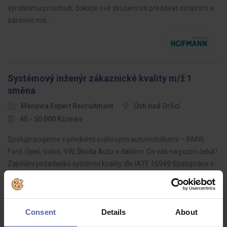
výrobnímu prostředí, dokáže své zkušenosti předávat ostatním a
zároveň má…
Systémový inženýr zákaznické kvality m/ž 1
směna
Manuvia Expert Recruitment
Ústí nad Orlicí
40 - 50 000 Kč/měs
Spolupracujeme s předními světovými automobilkami – BMW,
Ford, Opel, Volvo, VW, Škoda Auto a dalšími. Co vás na pozici čeká?
Zajištění požadavků systému kvality dle IATF 16949 Spolupráce v
týmu…
Consent
Details
About