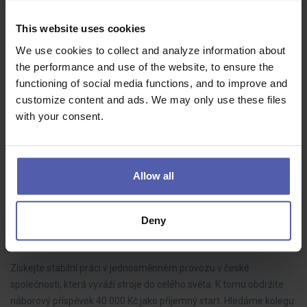
operátor/nástrojář /m,ž/NÁBORÁK 25000 KČ
This website uses cookies
Manuvia Expert Recruitment
Choceň
30 - 35 000 Kč/měs
We use cookies to collect and analyze information about
the performance and use of the website, to ensure the
Vyvíjíme a vyrábíme inovativní, lehké a multifunkční komponenty
functioning of social media functions, and to improve and
pro interiéry, motorový prostor a podvozky. Naše produkty najdete
customize content and ads. We may only use these files
ve vozech téměř všech světových automobilových značek.📢 Co u
with your consent.
nás…
Allow all
⚙️Brusič 🔩 | 1 směna| náborový příspěvek 40 000
Kč
Deny
HOFMANN WIZARD
Hulín
33 - 35 000 Kč/měs
Získejte stabilní práci v jednosměnném provozu v české
společnosti, která vyváží stroje do celého světa. K tomu obdržíte
náborový příspěvek 40 000 Kč jako příjemný start. Hledáme kolegu