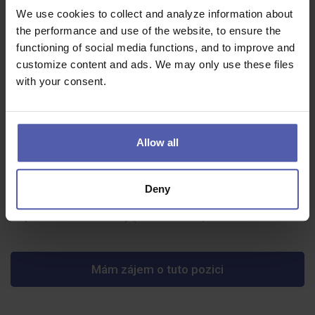
schopnost používat základní nářadí
We use cookies to collect and analyze information about
spolehlivost
the performance and use of the website, to ensure the
functioning of social media functions, and to improve and
zkušenosti s montáží velkou výhodou
customize content and ads. We may only use these files
with your consent.
Co dostanete na oplátku:
nástup ihned
Allow all
mzdu od 35 000 Kč hrubého
stravenky v hodnotě 100 Kč přímo do výplaty
Deny
dovolená navíc
práci na ranní směny (6:00 - 14:30h)
Mám zájem o tuto pozici