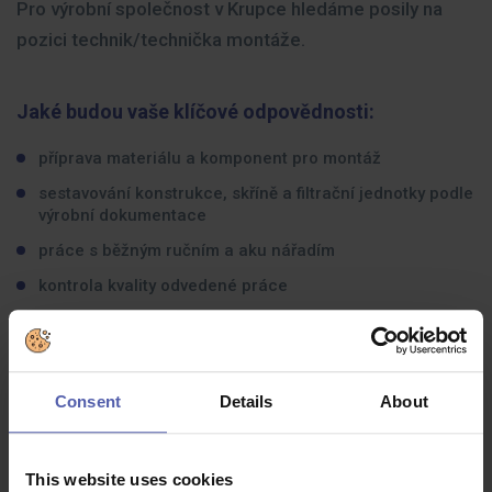
Pro výrobní společnost v Krupce hledáme posily na
pozici technik/technička montáže.
Jaké budou vaše klíčové odpovědnosti:
příprava materiálu a komponent pro montáž
sestavování konstrukce, skříně a filtrační jednotky podle
výrobní dokumentace
práce s běžným ručním a aku nářadím
kontrola kvality odvedené práce
spolupráce s kolegy při kompletaci větších sestav
Jaké zkušenosti byste měli mít:
Consent
Details
About
fyzickou sílu (některé částí váží i více než 20 kg)
technické myšlení
This website uses cookies