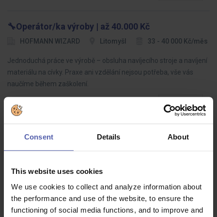
🔧Operátor/ka výroby | až 40.000 Kč
HOFMANN WIZARD
Litomyšl
33 - 40 000 Kč/měs
Jednoduchá práce ve výrobě – obsluha navíjecího stroje a navíjení
materiálu na cívky. Praxe ani vzdělání nejsou potřeba, vše vás
naučíme během zaškolení.
Consent
Details
About
Skladník v logistice (M/Ž) - Brno
HOFMANN WIZARD
Brno
Dohodou
This website uses cookies
Hledáme kolegy i kolegyně do skladu v Brně!
We use cookies to collect and analyze information about
the performance and use of the website, to ensure the
functioning of social media functions, and to improve and