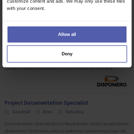
customize content and ads. We may only use these files
zkušenosti, na kterých může stavět.
with your consent.
Allow all
Procesní inženýr
DISPONERO
Liberec
60 - 80 000 Kč/měs
Deny
Pro našeho významného zákazníka z automotive prostředí
hledáme vhodné kandidáty na pozici Procesního inženýra.
Project Documentation Specialist
Goodcall
Brno
Dohodou
Documentation SpecialistBrno | Mezinárodní výrobní projektyMáte
zkušenosti s technickou nebo projektovou dokumentací, baví vás