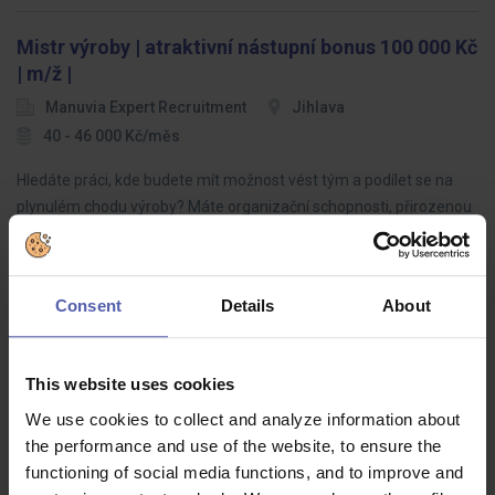
Mistr výroby | atraktivní nástupní bonus 100 000 Kč
| m/ž |
Manuvia Expert Recruitment
Jihlava
40 - 46 000 Kč/měs
Hledáte práci, kde budete mít možnost vést tým a podílet se na
plynulém chodu výroby? Máte organizační schopnosti, přirozenou
autoritu a umíte motivovat lidi? Pak hledáme právě Vás!Co Vás
čeká?Vedení…
Consent
Details
About
Směnový mistr
This website uses cookies
We use cookies to collect and analyze information about
DISPONERO
Liberec
Dohodou
the performance and use of the website, to ensure the
Pro našeho významného zákazníka z automotive prostředí
functioning of social media functions, and to improve and
hledáme vhodné kandidáty na pozici Směnového mistra, který má