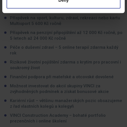
Deny
Stravenkový paušál 125 Kč/den nebo stravné v
nadstandardní výši při pracovní cestě
Příspěvek na sport, kulturu, zdraví, rekreaci nebo kartu
Multisport 5 600 Kč ročně
Příspěvek na penzijní připojištění až 12 000 Kč ročně, po
5 letech až 24 000 Kč ročně
Péče o duševní zdraví – 5 online terapií zdarma každý
rok
Rizikové životní pojištění zdarma s krytím pro pracovní i
soukromý život
Finanční podpora při mateřské a otcovské dovolené
Možnost investovat do akcií skupiny VINCI za
zvýhodněných podmínek a získat bonusové akcie
Kariérní růst – většinu manažerských pozic obsazujeme
z řad vlastních kolegů a kolegyň
VINCI Construction Academy – bohaté portfolio
prezenčních i online školení