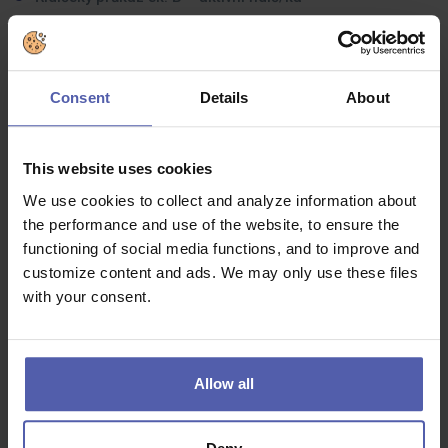
Schopnost orientovat se ve výkresové i technické
dokumentaci
Uživatelskou znalost MS Office (zejména MS Excel,
Consent
Details
About
Word)
Uvítáme zkušenosti s MS Project, AutoCAD, Aspe nebo
FIDIC – není podmínkou, rádi Vás vše naučíme
This website uses cookies
Pečlivost a komunikativnost
We use cookies to collect and analyze information about
the performance and use of the website, to ensure the
functioning of social media functions, and to improve and
customize content and ads. We may only use these files
Co dostanete na oplátku:
with your consent.
Budete se podílet na realizaci dopravních staveb v
Libereckém kraji
5 týdnů dovolené pro odpočinek i cestování
Allow all
Roční odměny podle výsledků společnosti i vašeho
přínosu