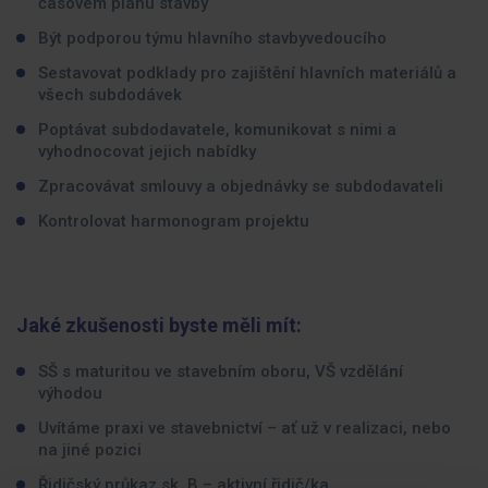
časovém plánu stavby
Být podporou týmu hlavního stavbyvedoucího
Sestavovat podklady pro zajištění hlavních materiálů a
všech subdodávek
Poptávat subdodavatele, komunikovat s nimi a
vyhodnocovat jejich nabídky
Zpracovávat smlouvy a objednávky se subdodavateli
Kontrolovat harmonogram projektu
Jaké zkušenosti byste měli mít:
SŠ s maturitou ve stavebním oboru, VŠ vzdělání
výhodou
Uvítáme praxi ve stavebnictví – ať už v realizaci, nebo
na jiné pozici
Řidičský průkaz sk. B – aktivní řidič/ka