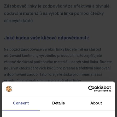
Zásobovač linky
je zodpovědný za efektivní a plynulé
dodávání materiálů na výrobní linku pomocí čtečky
čárových kódů.
Jaké budou vaše klíčové odpovědnosti:
Na pozici
zásobovače výrobní linky
budete mít na starost
udržování kontinuity výrobního procesu tím, že zajišťujete
včasné dodávání potřebného materiálu na výrobní linku. Budete
používat čtečku čárových kódů pro přesné a efektivní sledování
a doplňovaní zásob. Tato role je kritická pro minimalizaci
prostojů a optimalizaci provozu výrobní linky.
Jaké zkušenosti byste měli mít:
Consent
Details
About
Schopnost práce se čtečkami čárových kódů
Pečlivost
a důslednost při doplňování materiálu