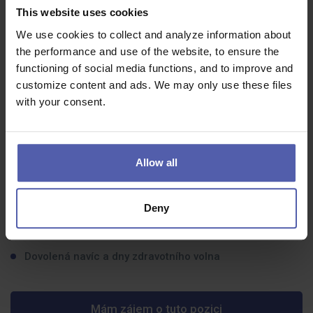
This website uses cookies
Týmového ducha
a ochotu spolupracovat s ostatními
We use cookies to collect and analyze information about
členy týmu
the performance and use of the website, to ensure the
Schopnost práce v rychlém tempu a řešení problémů
functioning of social media functions, and to improve and
Předchozí zkušenosti z výrobního prostředí výhodou
customize content and ads. We may only use these files
with your consent.
Co dostanete na oplátku:
Stabilní zaměstnání
v zavedené společnosti
Allow all
Příležitost pracovat v dynamickém týmu
Možnost profesního růstu a workshopů pro zlepšení
Deny
dovedností
Konkurenceschopné platové ohodnocení a benefity
Dovolená navíc a dny zdravotního volna
Mám zájem o tuto pozici