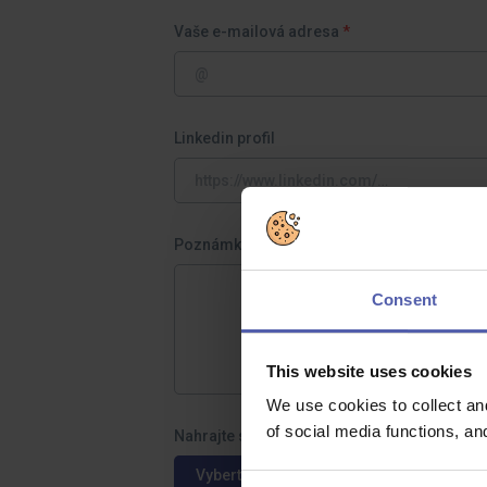
Vaše e-mailová adresa
Linkedin profil
Poznámka
Consent
This website uses cookies
We use cookies to collect an
of social media functions, a
Nahrajte své CV a doprovodné dokumenty
Vyberte soubory