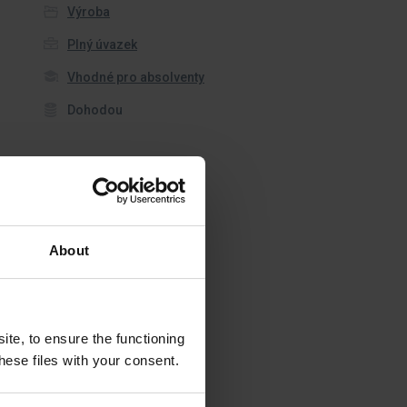
Výroba
Plný úvazek
Vhodné pro absolventy
Dohodou
About
te, to ensure the functioning
ese files with your consent.