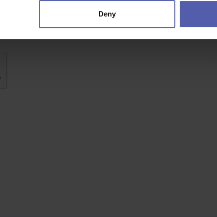
Deny
h údajů
.