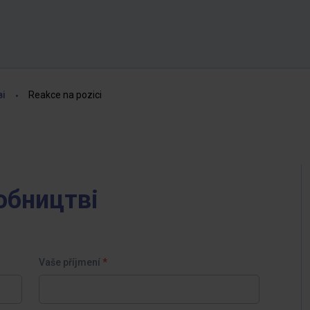
ві
Reakce na pozici
обництві
Vaše příjmení