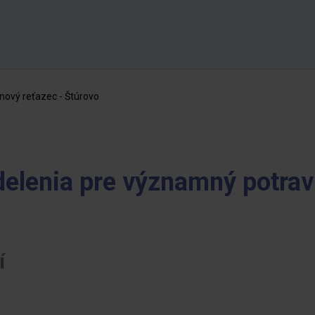
ový reťazec - Štúrovo
lenia pre významný potravi
í