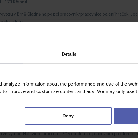
 - 170 Kč/hod
rovozu v Brně-Slatině na pozici pracovník/pracovnice balení hraček. Je
ělek na letní…
tí | Radotín
Details
hodou
atřící do velkého holdingu, která aktuálně hledá Přípraváře/kalkulanta in
acovní prostředí,…
d analyze information about the performance and use of the websi
nd to improve and customize content and ads. We may only use th
 Brně-Slatině!
Deny
 - 170 Kč/hod
du ve výrobě. Nabízíme práci na DPČ v moderním pracovním prostředí s 