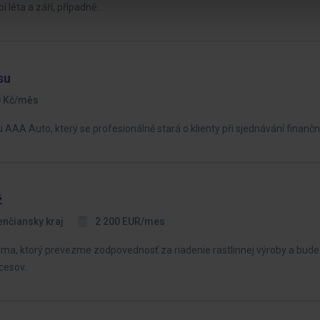
 léta a září, případně…
su
0 Kč/měs
AAA Auto, který se profesionálně stará o klienty při sjednávání finančn
ž
enčiansky kraj
2 200 EUR/mes
a, ktorý prevezme zodpovednosť za riadenie rastlinnej výroby a bude 
cesov.