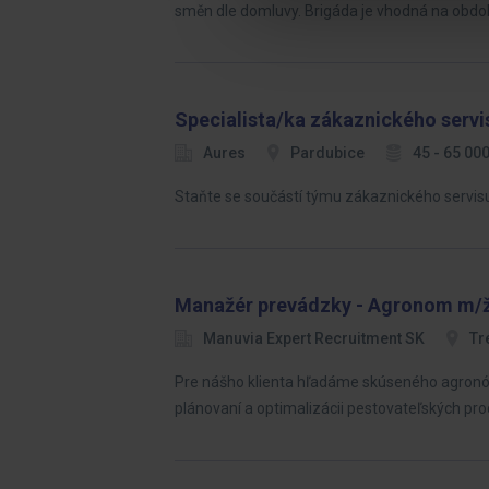
směn dle domluvy. Brigáda je vhodná na období
Specialista/ka zákaznického servi
Aures
Pardubice
45 - 65 00
Staňte se součástí týmu zákaznického servisu 
Manažér prevádzky - Agronom m/
Manuvia Expert Recruitment SK
Tr
Pre nášho klienta hľadáme skúseného agronóm
plánovaní a optimalizácii pestovateľských pro