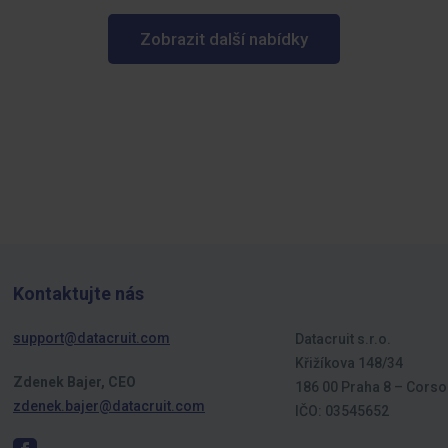
Zobrazit další nabídky
Kontaktujte nás
support@datacruit.com
Datacruit s.r.o.
Křižíkova 148/34
Zdenek Bajer, CEO
186 00 Praha 8 – Corso
zdenek.bajer@datacruit.com
IČO: 03545652