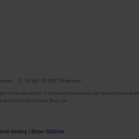
spoda
30 500 - 35 500 CZK/місяць
ви готові навчатися та працювати в команді, ми будемо раді вас в
професійного зростання. Якщо ця…
ové směny | Brno-Slatina.