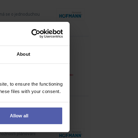
dná se o jednoduchou
About
ženýrských sítí do
te, to ensure the functioning
ese files with your consent.
Allow all
možností plánování