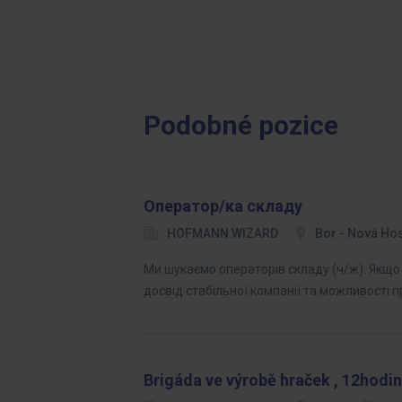
Podobné pozice
Оператор/ка складу
HOFMANN WIZARD
Bor - Nová Ho
Ми шукаємо операторів складу (ч/ж). Якщо 
досвід стабільної компанії та можливості 
Brigáda ve výrobě hraček , 12hodin