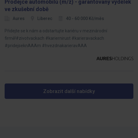
Prodejce automobilů (m/ž) - garantovaný výdělek
ve zkušební době
Aures
Liberec
40 - 60 000 Kč/měs
Přidejte se k nám a odstartujte kariéru v mezinárodní
firmě!#zivotvackach #kariernirust #karieravackach
#pridejseknAAAm #hvezdnakarieravAAA
Zobrazit další nabídky