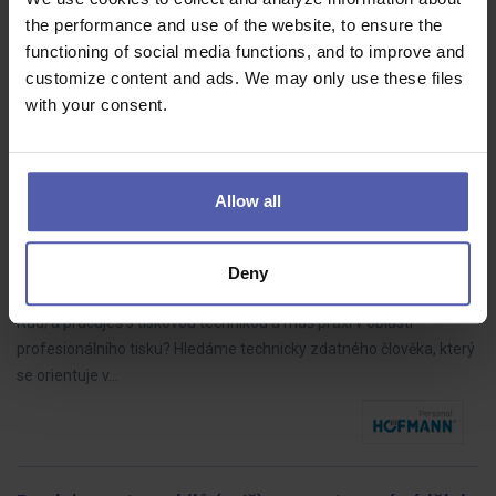
• Kalkulace vlastních stavebních prací • Tvorba cenových nabídek
the performance and use of the website, to ensure the
na základě zadávací dokumentace • Kontrola správnosti a úplnosti
functioning of social media functions, and to improve and
dokumentace pro správné vyhotovení kalkulací • Specifikace
customize content and ads. We may only use these files
materiálů…
with your consent.
Allow all
Specialista digitálního tisku (ž/m)
HOFMANN WIZARD
Plzeňský kraj
Dohodou
Deny
Do našeho týmu hledáme odborníka na tisk se zkušenostmi.
Rád/a pracuješ s tiskovou technikou a máš praxi v oblasti
profesionálního tisku? Hledáme technicky zdatného člověka, který
se orientuje v…