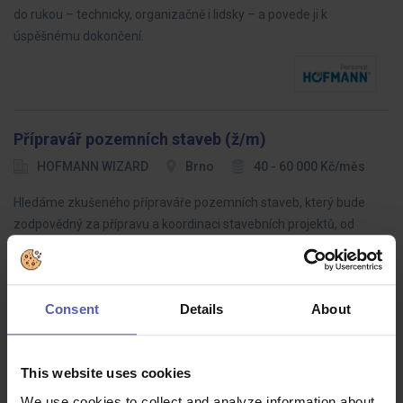
do rukou – technicky, organizačně i lidsky – a povede ji k
úspěšnému dokončení.
Přípravář pozemních staveb (ž/m)
HOFMANN WIZARD
Brno
40 - 60 000 Kč/měs
Hledáme zkušeného přípraváře pozemních staveb, který bude
zodpovědný za přípravu a koordinaci stavebních projektů, od
plánování až po realizaci
Consent
Details
About
Kalkulant pozemních staveb (ž/m)
This website uses cookies
HOFMANN WIZARD
Brno
35 - 90 000 Kč/měs
We use cookies to collect and analyze information about