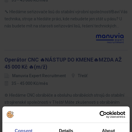
35 - 45 000 Kč/měs
🔧 Hledáme seřizovače lisů do stabilní výrobní společnosti!Baví Vás
technika, stroje a hledáte práci, kde nebudete jen stát u pásu? U
nás budete mít na starosti seřizování lisů, řešení technických…
Operátor CNC 🔥NÁSTUP DO KMENE🔥MZDA AŽ
45 000 Kč 🔥(m/ž)
Manuvia Expert Recruitment
Třešť
35 - 45 000 Kč/měs
⚙️ Hledáme CNC obráběče a obsluhu obráběcích strojů do stabilní
strojírenské společnosti v Třešti! Máte zkušenosti s obráběním
kovů nebo jste šikovný absolvent technického oboru? Přidejte se
k…
Consent
Details
About