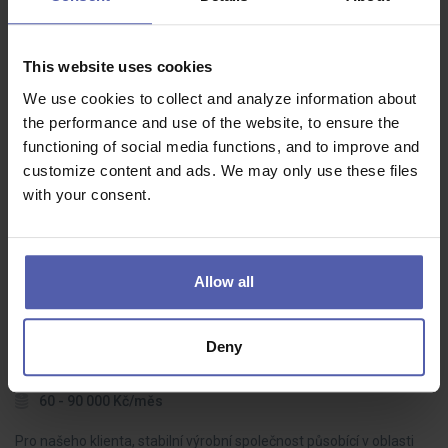
PLC programátor 🔥NÁSTUP DO KMENE🔥(m/ž)
This website uses cookies
Manuvia Expert Recruitment
Písek
We use cookies to collect and analyze information about
60 - 80 000 Kč/měs
the performance and use of the website, to ensure the
functioning of social media functions, and to improve and
Hledáme šikovného technika, který udrží naše stroje v chodu a
customize content and ads. We may only use these files
pomůže jim pracovat chytřeji. Náplň práce: diagnostika, opravy a
with your consent.
údržba výrobních zařízení a PLC systémůsamostatné
programování…
Allow all
Projektový manažer (m/ž)
Deny
Manuvia Expert Recruitment
Kaplice - Hubenov
60 - 90 000 Kč/měs
Pro našeho klienta, stabilní výrobní společnost působící v oblasti