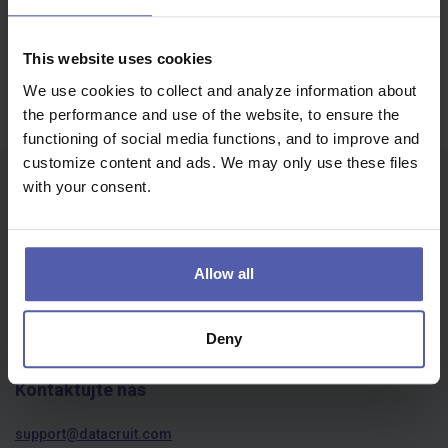
Nabídky | пропозиції роботи
Oops, bohužel jsme nic nenašli...
This website uses cookies
We use cookies to collect and analyze information about
the performance and use of the website, to ensure the
functioning of social media functions, and to improve and
customize content and ads. We may only use these files
with your consent.
Společnost
O nás
Politika ochrany osobních údajů
Allow all
Cookies
Pravidla soutěží
Deny
Kontaktujte nás
support@datacruit.com