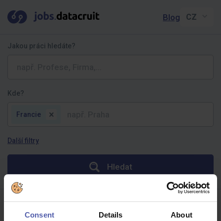
Blog
Jakou práci hledáte?
Obor
Obor
Typ spolupráce
Kde?
Typ spolupráce
×
Francie
Vzdělání
Vzdělání
Další filtry
Jazyky
Jazyky
Hledat
Vhodné pro absolventy
Práce převážně z domova
Nabídky práce - Francie
Consent
Details
About