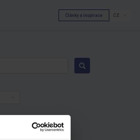
Články a inspirace
CZ
Hledat
и