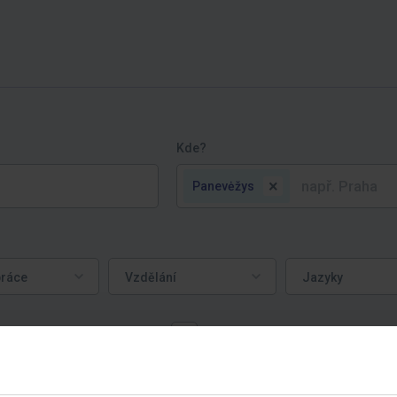
Kde?
×
Panevėžys
ce
Vzdělání
Jazyky
práce
Vzdělání
Jazyky
Práce převážně z domova
Nabídky | пропозиції робот