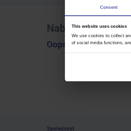
Consent
Nabídky práce - 
This website uses cookies
We use cookies to collect an
Oops, bohužel jsme ni
of social media functions, a
Společnost