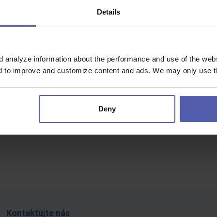
Details
Panevėžys
d analyze information about the performance and use of the websi
c nenašli...
nd to improve and customize content and ads. We may only use th
Deny
Kontaktujte nás