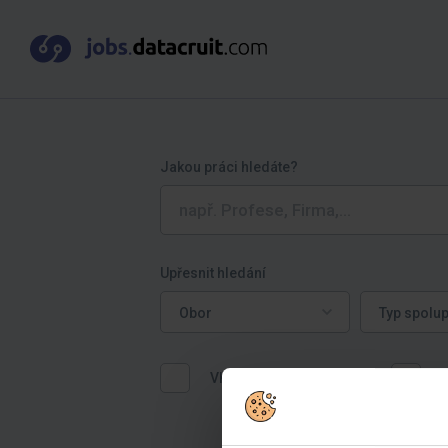
Jakou práci hledáte?
Upřesnit hledání
Obor
Typ spoluprá
Obor
Typ spolu
Vhodné pro absolventy