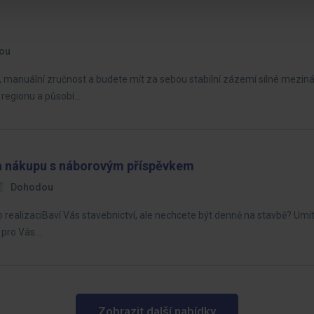
ou
í, manuální zručnost a budete mít za sebou stabilní zázemí silné mezin
 regionu a působí…
 a nákupu s náborovým příspěvkem
Dohodou
realizaciBaví Vás stavebnictví, ale nechcete být denně na stavbě? Umíte 
k pro Vás…
Zobrazit další nabídky