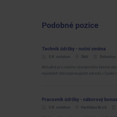
Podobné pozice
Technik údržby - noční směna
O.K. solution
Štětí
Dohodou
Aktuálně pro našeho významného klienta obsa
největších dřevozpracujících závodů v České r
Pracovník údržby - náborový bonus
O.K. solution
Havlíčkuv Brod