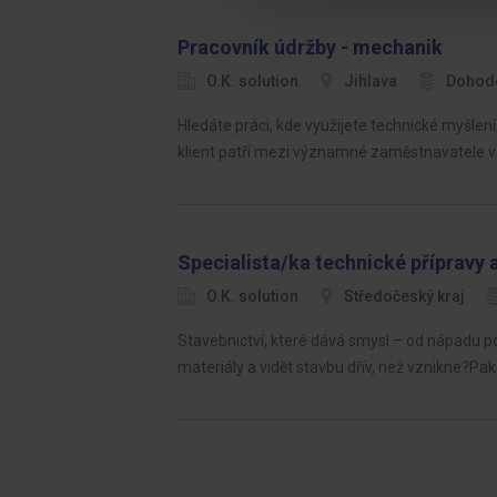
Pracovník údržby - mechanik
O.K. solution
Jihlava
Dohod
Hledáte práci, kde využijete technické myšlen
klient patří mezi významné zaměstnavatele v
Specialista/ka technické přípravy
O.K. solution
Středočeský kraj
Stavebnictví, které dává smysl – od nápadu po 
materiály a vidět stavbu dřív, než vznikne?Pa