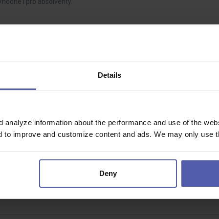
Vhodné i pro absolventy.
u
Details
 smysl?Chcete vidět za sebou konkrétní výsledky, řešit reálné technické
í desítky…
d analyze information about the performance and use of the websi
nd to improve and customize content and ads. We may only use th
ráce v Německu
ohodou
Deny
á směr?Ne hledat chyby zpětně, ale nastavit technologii tak, aby to od 
m svářečů, s…