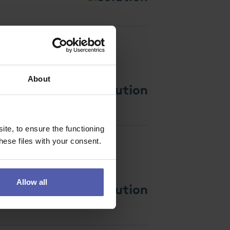
About
 problémy a podílet se
te, to ensure the functioning
ese files with your consent.
Allow all
začátku bylo správně. Ne