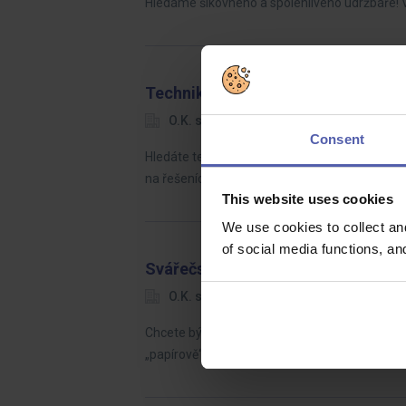
Hledáme šikovného a spolehlivého údržbáře! 
Technik
O.K. solution
Praha
Dohodo
Consent
Hledáte technickou práci, která dává skutečný
na řešeních, která firmám i domácnostem šetř
This website uses cookies
We use cookies to collect an
of social media functions, a
Svářečský technolog s výkonem p
O.K. solution
Ústecký kraj
D
Chcete být tím člověkem, který na stavbě udáv
„papírově“, ale reálně v provozu – s respekte