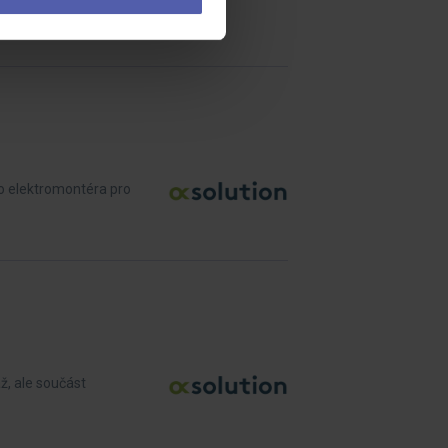
o elektromontéra pro
áž, ale součást