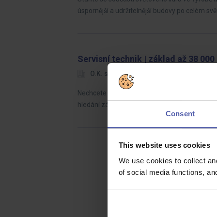
úspornější a udržitelnější budovy po celém svě
Servisní technik | základ až 38 0
O.K. solution
Hradec Králové, Tru
Nechcete celý den stát na jednom místě? Hled
hledání závad a samostatná práce v terénu. 
Consent
This website uses cookies
We use cookies to collect an
of social media functions, a