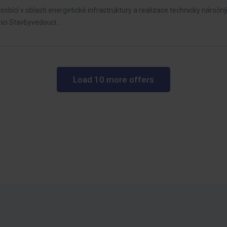
obící v oblasti energetické infrastruktury a realizace technicky nároč
ici Stavbyvedoucí…
Load 10 more offers