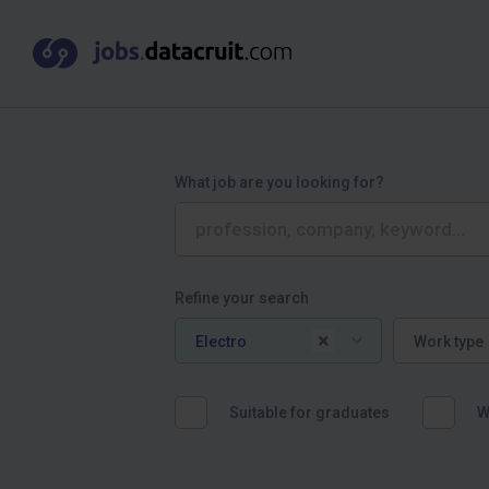
What job are you looking for?
Refine your search
Job category
Work type
×
Electro
Work type
Suitable for graduates
W