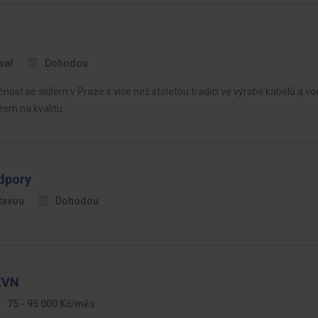
vař
Dohodou
čnost se sídlem v Praze s více než stoletou tradicí ve výrobě kabelů a vo
zem na kvalitu…
dpory
tavou
Dohodou
 ZVN
75 - 95 000 Kč/měs