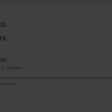
ro
rs
 ČR
Dohodou
 dokola stejná?Hledáme šikovné elektromontéry na různorodé montážní p
omerčních a…