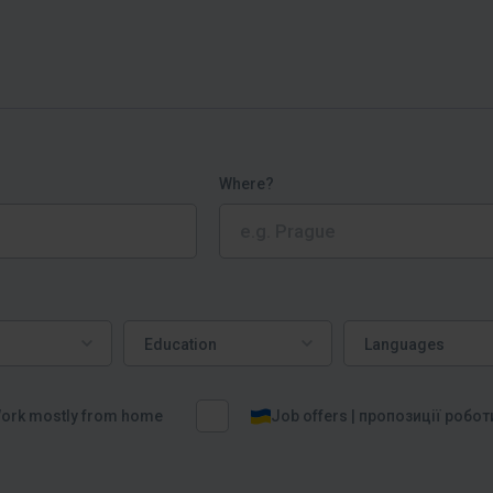
Where?
Education
Languages
Education
Languages
ork mostly from home
Job offers | пропозиції робот