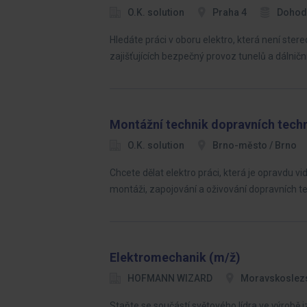
O.K. solution
Praha 4
Dohod
Hledáte práci v oboru elektro, která není ste
zajišťujících bezpečný provoz tunelů a dálniční
Montážní technik dopravních techn
O.K. solution
Brno-město / Brno
Chcete dělat elektro práci, která je opravdu v
montáži, zapojování a oživování dopravních t
Elektromechanik (m/ž)
HOFMANN WIZARD
Moravskoslezs
Staňte se součástí světového lídra ve výrobě 