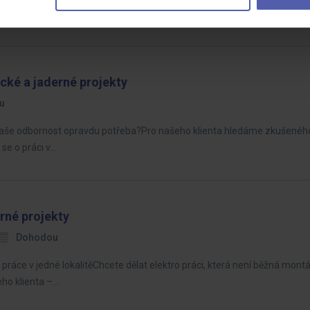
no job offers
cké a jaderné projekty
u
e Vaše odbornost opravdu potřeba?Pro našeho klienta hledáme zkušenéh
se o práci v…
rné projekty
Dohodou
í práce v jedné lokalitěChcete dělat elektro práci, která není běžná mont
ho klienta –…