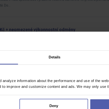
tě. Do…
00 Kč + neomezené výkonnostní odměny
tnov
Dohodou
áme servisního technika výtahů pro oblast Hradce Králové a Trutnova, k
Čeká vás pestrá…
Details
TOP EMPLOYERS
d analyze information about the performance and use of the websi
nd to improve and customize content and ads. We may only use th
Deny