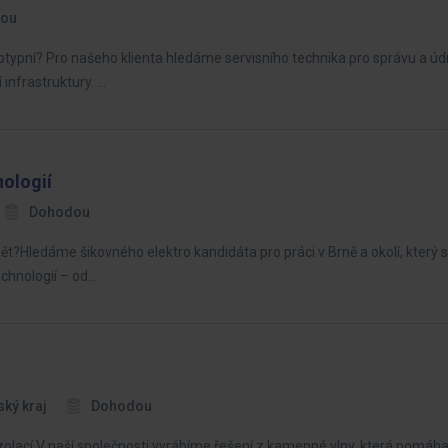
ou
reotypní? Pro našeho klienta hledáme servisního technika pro správu a úd
 infrastruktury. …
ologií
Dohodou
idět?Hledáme šikovného elektro kandidáta pro práci v Brně a okolí, který 
echnologií – od…
ký kraj
Dohodou
izolací.V naší společnosti vyrábíme řešení z kamenné vlny, která pomáhaj