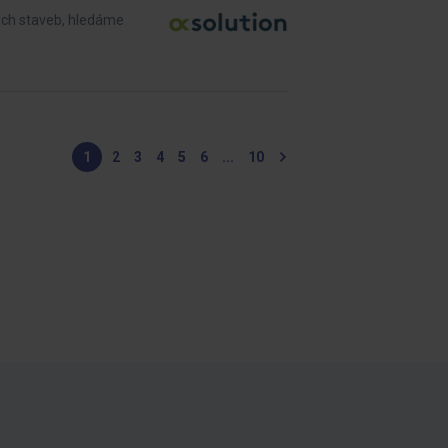
ných staveb, hledáme
1
2
3
4
5
6
...
10