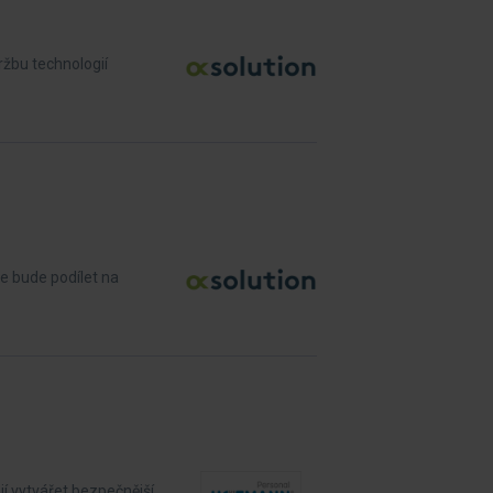
ržbu technologií
se bude podílet na
í vytvářet bezpečnější,