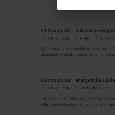
Elektromontér | Dukovany energeti
O.K. solution
Třebíč
Dohodo
Máte elektro praxi a hledáte práci, kde bud
dlouhodobý projekt v lokalitě Dukovany. Jedná 
Elektromontér | energetické a jade
O.K. solution
České Budějovice
Temelín | unikátní energetický provoz | stabiln
důležitého technologického provozu?Pro naše